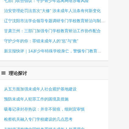
七部门联合倡议：守护青少年远离网络涉毒风险
治安管理处罚法首次“大修” 涉未成年人法条有何新变化
辽宁沈阳市法学会领导专题调研专门学校教育矫治与制度化建设情况
甘肃兰州：三部门加强专门学校教育矫治工作协作配合
守护少年的你：罪错未成年人的“惩”与“救”
新京报快评｜14岁少年特殊学校身亡，警惕专门教育脱离法律轨道
理论探讨
从五方面加强未成年人社会观护基地建设
预防未成年人犯罪工作的困境及措施
吸毒记录封存热议：并非不留痕，细则宜审慎
检察机关融入专门学校建设的几点思考