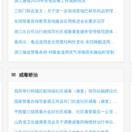
浙江通报2025年全省禁毒工作成效情况
三部门联合发文：关于进一步加强普瑞巴林等药品管理的通告
全国禁毒宣传教育基地建设应用推进会在重庆召开
浙江出台司法行政指导社区戒毒康复服务管理规范团体标准
最高法：毒品滥用发生明显结构性变化 依托咪酯滥用远超海洛因
浙江修改禁毒条例 对吸食滥用笑气等物质实施临时管制
戒毒矫治
我所举行柯城区航埠镇社区戒毒（康复）指导站揭牌仪式
国家禁毒办领导参观玉环县坎门街道社区戒毒（康复）中心
平阳鳌江镇禁毒办走好社区戒毒、社区康复最后一公里 重塑人生回归社会 瘾君子“蜕变”成创业者
山西省卫生健康委员会关于调整戒毒药物维持治疗单位的通知