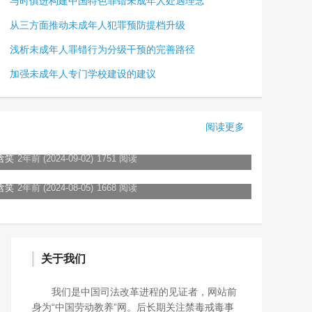
与时俱进构建中国特色罪错未成年人处遇理念
从三方面推动未成年人犯罪预防提档升级
浅析未成年人罪错行为分级干预的完善路径
加强未成年人专门学校建设的建议
阅读更多
“留”下温暖 “守”护花开 ——开学第一课公益活动温暖启幕
含笑
2年前 (2024-09-02)
1751 阅读
禁毒教育 “暑”你精彩
含笑
2年前 (2024-08-05)
1668 阅读
关于我们
我们是中国司法改革进程的见证者，网站前
身为“中国劳动教养”网。后长期关注禁毒戒毒事