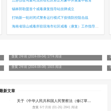
江苏仪征马集司法所在社区矫正对象中开展集中教育
锡林郭勒盟首个戒毒康复指导站挂牌成立
打响新一轮封闭式警务运行模式下疫情防控阻击战
海南省琼山戒毒所驻琼海市社区戒毒（康复）工作指导中心揭牌
我所开展“开学第一课”禁毒法治教育活动
含笑
2年前 (2024-09-04)
1774 阅读
活动
拒绝药物滥用 共创无毒青春 ——我所联合龙游县血浆站开展返乡大学生禁毒法治教育
含笑
2年前 (2024-08-08)
1915 阅读
最新文章
关于《中华人民共和国人民警察法（修订草案稿）》的起草说明
含笑
6个月前 (01-26)
2841 阅读