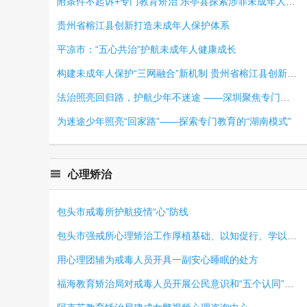
附条件不起诉+专门教育矫治 乐亭县探索涉罪未成年人教育矫治新路径
贵州省榕江县创新打造未成年人保护体系
平凉市：“五心共治”护航未成年人健康成长
构建未成年人保护“三网融合”新机制 贵州省榕江县创新打造未成年人保护体系
法治照亮回归路，护航少年不迷途 ——深圳聚焦专门学校强化法治宣传教育功能
为迷途少年照亮“回家路”——探索专门教育的“湖南模式”
心理矫治
包头市戒毒所护航疫情“心”防线
包头市强戒所心理矫治工作厚植基础、以知促行、学以致用
用心理团辅为戒毒人员开具一副安心睡眠的处方
福海教育矫治局对戒毒人员开展公民意识和“五个认同”专项课堂化教育