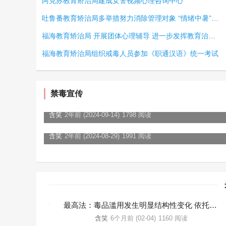
阿克苏教育矫治局建成女警视频心理咨询中心
吐鲁番教育矫治局多举措努力消除管理对象 “情绪中暑”现象
福海教育矫治局 开展团体心理辅导 进一步发挥教育治本作用
福海教育矫治局组织戒毒人员参加《职通汉语》统一考试
禁毒宣传
守护童年 共筑无毒防线——我所“蒲公英”禁毒法治宣讲团前往全旺中心小学开展禁毒教育
含笑
2年前 (2024-09-14)
1798 阅读
我所联合松阳县禁毒办开展社区暑托班禁毒宣传教育
含笑
2年前 (2024-08-29)
1991 阅读
最高法：毒品滥用发生明显结构性变化 依托咪酯滥用远超海洛因
含笑
6个月前 (02-04)
1160 阅读