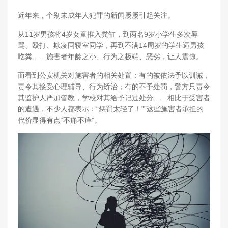
近年来，个别未成年人犯罪的新闻屡屡引起关注。
从11岁男孩将4岁女童推入粪缸，到两名9岁小学生多次辱
骂、殴打、欺凌同寝室同学，再到不满14周岁的学生逼男孩
吃粪……施害者年龄之小、行为之极端、恶劣，让人震惊。
而看到公安机关对施害者的相关处置：有的被依法予以训诫，
责令其接受心理辅导、行为矫治；有的不予处罚，警方只责令
其监护人严加管教，学校对其给予记过处分……相比于受害者
的遭遇，不少人都表示：“惩罚太轻了！””这些施害者承担的
代价显得有点“不痛不痒”。