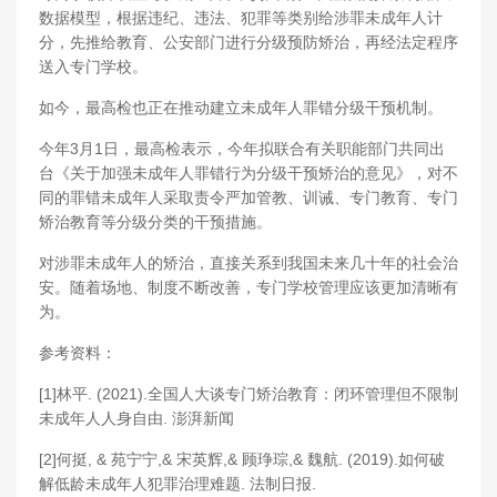
数据模型，根据违纪、违法、犯罪等类别给涉罪未成年人计
分，先推给教育、公安部门进行分级预防矫治，再经法定程序
送入专门学校。
如今，最高检也正在推动建立未成年人罪错分级干预机制。
今年3月1日，最高检表示，今年拟联合有关职能部门共同出
台《关于加强未成年人罪错行为分级干预矫治的意见》，对不
同的罪错未成年人采取责令严加管教、训诫、专门教育、专门
矫治教育等分级分类的干预措施。
对涉罪未成年人的矫治，直接关系到我国未来几十年的社会治
安。随着场地、制度不断改善，专门学校管理应该更加清晰有
为。
参考资料：
[1]林平. (2021).全国人大谈专门矫治教育：闭环管理但不限制
未成年人人身自由. 澎湃新闻
[2]何挺, & 苑宁宁,& 宋英辉,& 顾琤琮,& 魏航. (2019).如何破
解低龄未成年人犯罪治理难题. 法制日报.