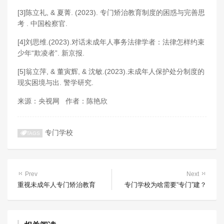
[3]陈立礼, & 夏菁. (2023). 专门矫治教育制度的困惑与完善思
考 . 中国检察官.
[4]刘思维.(2023).对话未成年人事务法律学者：法律怎样约束
少年“欺凌者”. 新京报.
[5]翁立萍, & 董寅辉, & 沈敏.(2023).未成年人保护处分制度的
现实困境与出. 警学研究.
来源：央视网 作者：陈艳欣
专门学校
TAGS
Prev
Next
重视未成年人专门矫治教育
专门学校为啥需要“专门”建？