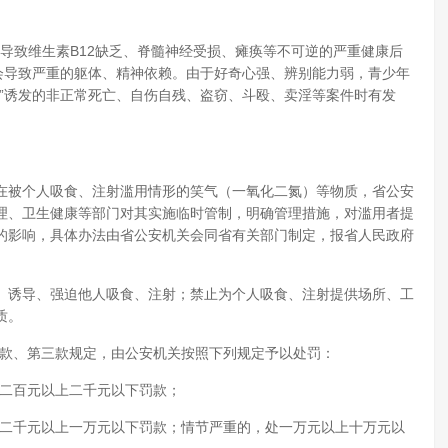
会导致维生素B12缺乏、脊髓神经受损、瘫痪等不可逆的严重健康后
会导致严重的躯体、精神依赖。由于好奇心强、辨别能力弱，青少年
”诱发的非正常死亡、自伤自残、盗窃、斗殴、卖淫等案件时有发
在被个人吸食、注射滥用情形的笑气（一氧化二氮）等物质，省公安
理、卫生健康等部门对其实施临时管制，明确管理措施，对滥用者提
的影响，具体办法由省公安机关会同省有关部门制定，报省人民政府
、诱导、强迫他人吸食、注射；禁止为个人吸食、注射提供场所、工
质。
二款、第三款规定，由公安机关按照下列规定予以处罚：
处二百元以上二千元以下罚款；
处二千元以上一万元以下罚款；情节严重的，处一万元以上十万元以