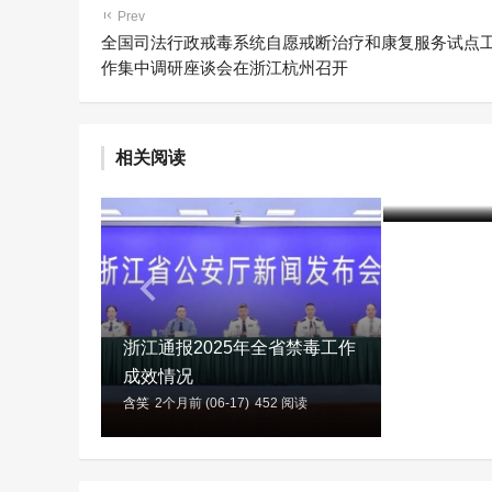
Prev
全国司法行政戒毒系统自愿戒断治疗和康复服务试点
作集中调研座谈会在浙江杭州召开
《浙江省
相关阅读
质临时管
含笑
3个月前 (
浙江通报2025年全省禁毒工作
成效情况
含笑
2个月前 (06-17)
452 阅读