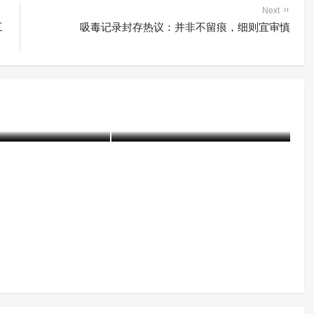
Next
工
吸毒记录封存热议：并非不留痕，细则宜审慎
未列管成瘾性有害物
《浙江省未列管成瘾性有害物
制办法》政策解读
质临时管制办法》
05-17)
1612 阅读
含笑
3个月前 (05-17)
1553 阅读
含