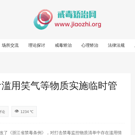
场所交流
理论探讨
戒毒矫治
心理矫治
法律法规
食滥用笑气等物质实施临时管
评论
1234 ℃
改了《浙江省禁毒条例》，对打击禁毒监控物质清单中存在滥用情