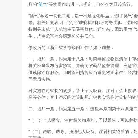
形的“
笑气
”等物质作出进一步规定，自公布之日起施行。
“笑气”学名一氧化二氮，是一种危险化学品，滥用“笑气”
果。相关研究表明，“笑气”成瘾机制和冰毒等类似，滥用
特别是未成年人成为主要受害群体。近年来，因滥用“笑气
生，严重危害社会稳定和公共安全。
修改后的《浙江省禁毒条例》作了如下调整：
一、增加一条，作为第十八条：对禁毒监控物质清单中存
机关应当发布危害预警，并会同省药品监督管理、应急管
供戒除治疗服务。临时管制措施应当避免对正常生产经营
同意后实施。
对实施临时管制的物质，禁止个人吸食、注射；禁止教唆
具等条件；禁止违反临时管制规定销售实施临时管制的物
二、增加一条，作为第五十条：“违反本条例第十八条第
“（一）个人吸食、注射相关物质的，予以警告，可以并
“（二）教唆、诱导、强迫他人吸食、注射相关物质的，