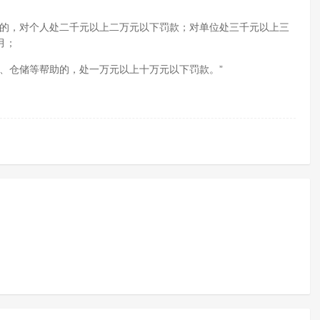
件的，对个人处二千元以上二万元以下罚款；对单位处三千元以上三
月；
、仓储等帮助的，处一万元以上十万元以下罚款。”