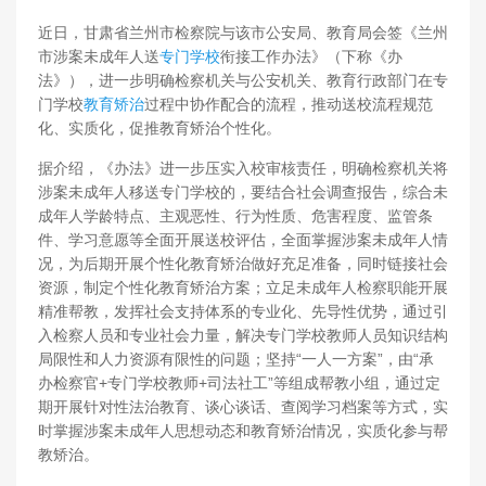
近日，甘肃省兰州市检察院与该市公安局、教育局会签《兰州
市涉案未成年人送
专门学校
衔接工作办法》（下称《办
法》），进一步明确检察机关与公安机关、教育行政部门在专
门学校
教育矫治
过程中协作配合的流程，推动送校流程规范
化、实质化，促推教育矫治个性化。
据介绍，《办法》进一步压实入校审核责任，明确检察机关将
涉案未成年人移送专门学校的，要结合社会调查报告，综合未
成年人学龄特点、主观恶性、行为性质、危害程度、监管条
件、学习意愿等全面开展送校评估，全面掌握涉案未成年人情
况，为后期开展个性化教育矫治做好充足准备，同时链接社会
资源，制定个性化教育矫治方案；立足未成年人检察职能开展
精准帮教，发挥社会支持体系的专业化、先导性优势，通过引
入检察人员和专业社会力量，解决专门学校教师人员知识结构
局限性和人力资源有限性的问题；坚持“一人一方案”，由“承
办检察官+专门学校教师+司法社工”等组成帮教小组，通过定
期开展针对性法治教育、谈心谈话、查阅学习档案等方式，实
时掌握涉案未成年人思想动态和教育矫治情况，实质化参与帮
教矫治。