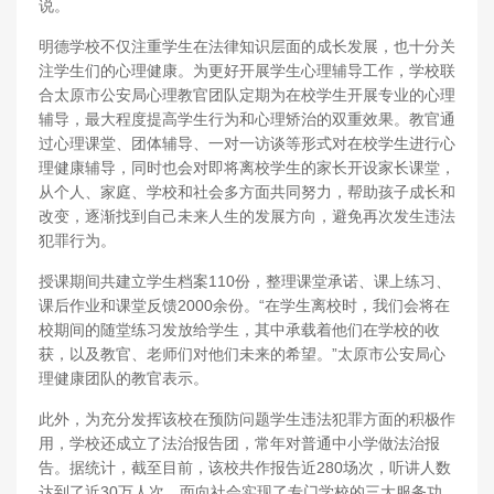
说。
明德学校不仅注重学生在法律知识层面的成长发展，也十分关
注学生们的心理健康。为更好开展学生心理辅导工作，学校联
合太原市公安局心理教官团队定期为在校学生开展专业的心理
辅导，最大程度提高学生行为和心理矫治的双重效果。教官通
过心理课堂、团体辅导、一对一访谈等形式对在校学生进行心
理健康辅导，同时也会对即将离校学生的家长开设家长课堂，
从个人、家庭、学校和社会多方面共同努力，帮助孩子成长和
改变，逐渐找到自己未来人生的发展方向，避免再次发生违法
犯罪行为。
授课期间共建立学生档案110份，整理课堂承诺、课上练习、
课后作业和课堂反馈2000余份。“在学生离校时，我们会将在
校期间的随堂练习发放给学生，其中承载着他们在学校的收
获，以及教官、老师们对他们未来的希望。”太原市公安局心
理健康团队的教官表示。
此外，为充分发挥该校在预防问题学生违法犯罪方面的积极作
用，学校还成立了法治报告团，常年对普通中小学做法治报
告。据统计，截至目前，该校共作报告近280场次，听讲人数
达到了近30万人次，面向社会实现了专门学校的三大服务功