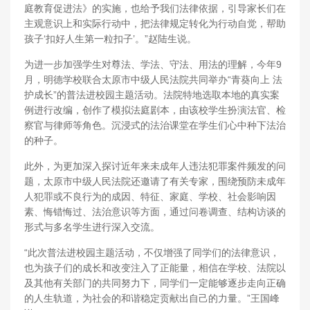
庭教育促进法》的实施，也给予我们法律依据，引导家长们在
主观意识上和实际行动中，把法律规定转化为行动自觉，帮助
孩子‘扣好人生第一粒扣子’。”赵陆生说。
为进一步加强学生对尊法、学法、守法、用法的理解，今年9
月，明德学校联合太原市中级人民法院共同举办“青葵向上 法
护成长”的普法进校园主题活动。法院特地选取本地的真实案
例进行改编，创作了模拟法庭剧本，由该校学生扮演法官、检
察官与律师等角色。沉浸式的法治课堂在学生们心中种下法治
的种子。
此外，为更加深入探讨近年来未成年人违法犯罪案件频发的问
题，太原市中级人民法院还邀请了有关专家，围绕预防未成年
人犯罪或不良行为的成因、特征、家庭、学校、社会影响因
素、悔错悔过、法治意识等方面，通过问卷调查、结构访谈的
形式与多名学生进行深入交流。
“此次普法进校园主题活动，不仅增强了同学们的法律意识，
也为孩子们的成长和改变注入了正能量，相信在学校、法院以
及其他有关部门的共同努力下，同学们一定能够逐步走向正确
的人生轨道，为社会的和谐稳定贡献出自己的力量。”王国峰