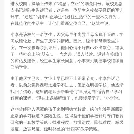
进入校园，操场上传来了“稍息，立正”的响亮口号。该校党总
支书记赵陆生告诉记者，这是每一位新生入校都要经历的军训
环节。“通过军训来纠正学生们过往生活中的一些不良行为，
在规范化的生活中，让他们重新定位自己。”赵陆生说。
小李是该校的一名学生，因父母早年离异且母亲疏于管教，学
习成绩较差，产生了厌学的情绪。因此，经常和母亲发生冲
突。在一次被母亲批评后，他因心情不好自己外出散心，结识
了一些社会上的“朋友”。一念之差，误入歧途。通过有关部门
的评估及建议，经过学生家长同意，小李来到明德学校继续自
己的学业。
由于他厌学已久，学业上早已跟不上正常节奏，小李告诉记
者，以前总觉得课程太难学不进去，但是在明德学校，他逐渐
找回了信心。这里的老师会帮助他们“量身定制”适合自己学习
程度的课程。“现在上课能听懂了，也慢慢爱学了。”小李说。
这些曾经陷入泥潭的孩子来到明德学校后，缘何能够重新回到
正常的学习轨道？赵陆生说，这得益于他们学校针对专门教育
研究的一套教学策略：找准程度、放慢进度、降低难度、减缓
坡度、放宽尺度、延时补差的“廿四字”教学策略。