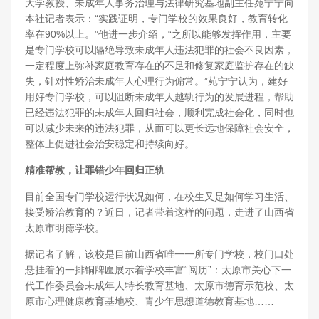
大学教授、未成年人事务治理与法律研究基地副主任苑宁宁向
本社记者表示：“实践证明，专门学校的效果良好，教育转化
率在90%以上。”他进一步介绍，“之所以能够发挥作用，主要
是专门学校可以隔绝导致未成年人违法犯罪的社会不良因素，
一定程度上弥补家庭教育存在的不足和修复家庭监护存在的缺
失，针对性矫治未成年人心理行为偏常。”苑宁宁认为，建好
用好专门学校，可以阻断未成年人越轨行为的发展进程，帮助
已经违法犯罪的未成年人回归社会，顺利完成社会化，同时也
可以减少未来的违法犯罪，从而可以更长远地保障社会安全，
整体上促进社会治安稳定和持续向好。
精准帮教，让罪错少年回归正轨
目前全国专门学校运行状况如何，在校生又是如何学习生活、
接受矫治教育的？近日，记者带着这样的问题，走进了山西省
太原市明德学校。
据记者了解，该校是目前山西省唯一一所专门学校，校门口处
悬挂着的一排铜牌匾展示着学校丰富“阅历”：太原市关心下一
代工作委员会未成年人特长教育基地、太原市德育示范校、太
原市心理健康教育基地校、青少年思想道德教育基地……