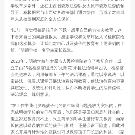
学改革探索外，还在山西省委政法委以及太原市委政法委的领
导下，积极探索与山西省各政法部门通力协作，形成了对未成
年人从校园到家庭的全方位保护。
“以前一直觉得都是孩子的问题，想用自己的方法去教育，这
下看来自己的问题也很大，感谢学校和尖草坪区人民检察院给
我们这次机会，让我们对自己以及孩子的教育有了更深刻的了
解。”明德学校一名学生家长说道。
2023年，明德学校与太原市人民检察院建立了密切合作，成
立了由25名检察官组成的“太阳花”未检法治辅导团队，检察官
会走进校园，利用每周五下午的法治课程，通过以案说法、以
案讲法、沉浸式课堂开展法治宣传和教育，使法治教育内容更
具层次性、系统性和针对性，从而不断培育学生的法律信仰、
法治观念、规则意识。
“在工作中我们发现孩子们的原生家庭问题是较为突出的，在
完成明德学校的专门教育后，他们还是要回归家庭与社会的，
但是家庭教育跟不上，只是简单的对学生进行有关教育，而家
长依然以错误的方式与孩子们相处，还是会留下隐患，因此对
家长开展有针对性的座谈也可以保障孩子们长远的利益。《家