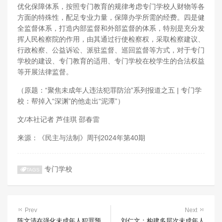
优化保障体系，按照专门教育的规律考虑专门学校人财物等各
方面的特殊性，配足专业力量，保障办学所需的经费。四是健
全监督体系，打造内部监督和外部监督的体系，特别是充分发
挥人民检察院的作用，由其通过行使检察权，采取检察建议、
行政检察、公益诉讼、派驻监督、巡回监督等方式，对于专门
学校的建设、专门教育的适用、专门学校在校学生的合法权益
等开展法律监督。
（原题：“聚焦未成年人违法犯罪防治”系列报道之五 | 专门学
校：帮掉入“深渊”的他走出“泥潭”）
文/本社记者 芦佳琪 邵春雷
来源：《民主与法制》周刊2024年第40期
专门学校
TAGS
Prev
Next
陈文清在强化未成年人犯罪预
刘仁文：构建多层次未成年人