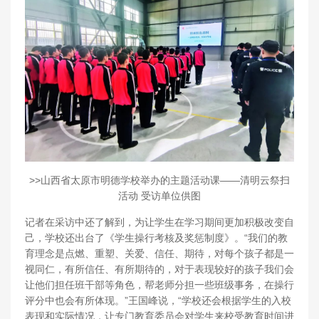
>>山西省太原市明德学校举办的主题活动课——清明云祭扫
活动 受访单位供图
记者在采访中还了解到，为让学生在学习期间更加积极改变自
己，学校还出台了《学生操行考核及奖惩制度》。“我们的教
育理念是点燃、重塑、关爱、信任、期待，对每个孩子都是一
视同仁，有所信任、有所期待的，对于表现较好的孩子我们会
让他们担任班干部等角色，帮老师分担一些班级事务，在操行
评分中也会有所体现。”王国峰说，“学校还会根据学生的入校
表现和实际情况，让专门教育委员会对学生来校受教育时间进