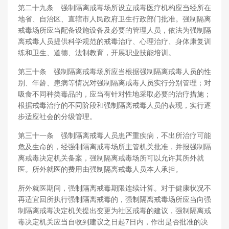
第二十九条 强制隔离戒毒场所设立戒毒医疗机构应当经所在
地省、自治区、直辖市人民政府卫生行政部门批准。强制隔离
戒毒场所应当配备设施设备及必要的管理人员，依法为强制隔
离戒毒人员提供科学规范的戒毒治疗、心理治疗、身体康复训
练和卫生、道德、法制教育，开展职业技能培训。
第三十条 强制隔离戒毒场所应当根据强制隔离戒毒人员的性
别、年龄、患病等情况对强制隔离戒毒人员实行分别管理；对
吸食不同种类毒品的，应当有针对性地采取必要的治疗措施；
根据戒毒治疗的不同阶段和强制隔离戒毒人员的表现，实行逐
步适应社会的分级管理。
第三十一条 强制隔离戒毒人员患严重疾病，不出所治疗可能
危及生命的，经强制隔离戒毒场所主管机关批准，并报强制隔
离戒毒决定机关备案，强制隔离戒毒场所可以允许其所外就
医。所外就医的费用由强制隔离戒毒人员本人承担。
所外就医期间，强制隔离戒毒期限连续计算。对于健康状况不
再适宜回所执行强制隔离戒毒的，强制隔离戒毒场所应当向强
制隔离戒毒决定机关提出变更为社区戒毒的建议，强制隔离戒
毒决定机关应当自收到建议之日起7日内，作出是否批准的决