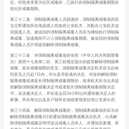
定。经批准变更为社区戒毒的，已执行的强制隔离戒毒期限折
抵社区戒毒期限。
第三十二条 强制隔离戒毒人员脱逃的，强制隔离戒毒场所应
当立即通知所在地县级人民政府公安机关，并配合公安机关追
回脱逃人员。被追回的强制隔离戒毒人员应当继续执行强制隔
离戒毒，脱逃期间不计入强制隔离戒毒期限。被追回的强制隔
离戒毒人员不得提前解除强制隔离戒毒。
第三十三条 对强制隔离戒毒场所依照《中华人民共和国禁毒
法》第四十七条第二款、第三款规定提出的提前解除强制隔离
戒毒、延长戒毒期限的意见，强制隔离戒毒决定机关应当自收
到意见之日起7日内，作出是否批准的决定。对提前解除强制
隔离戒毒或者延长强制隔离戒毒期限的，批准机关应当出具提
前解除强制隔离戒毒决定书或者延长强制隔离戒毒期限决定
书，送达被决定人，并在送达后24小时以内通知被决定人的
家属、所在单位以及其户籍所在地或者现居住地公安派出所。
第三十四条 解除强制隔离戒毒的，强制隔离戒毒场所应当在
解除强制隔离戒毒3日前通知强制隔离戒毒决定机关，出具解
除强制隔离戒毒证明书送达戒毒人员本人，并通知其家属、所