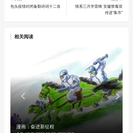
Prev
Next
包头疫情封闭备勤诗词十二首
情系三月学雷锋 安徽禁毒宣
传进“集市”
相关阅读
漫画：奋进新征程