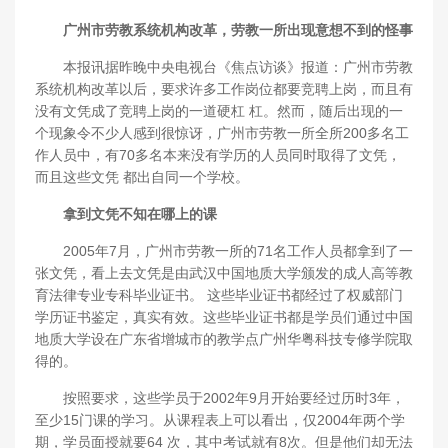
广州市劳教系统机构改革，劳教一所出现意想不到的怪事
本报讯据昨晚中央电视台《焦点访谈》报道：广州市劳教
系统机构改革以后，要求许多工作岗位都要竞聘上岗，而且有
没有文凭成了竞聘上岗的一道硬杠 杠。然而，随后出现的一
个现象令不少人感到很惊讶，广州市劳教一所全所200多名工
作人员中，有70多名本来没有学历的人员同时取得了文凭，
而且这些文凭 都出自同一个学校。
拿到文凭不知在哪上的课
2005年7月，广州市劳教一所的71名工作人员都拿到了一
张文凭，看上去文凭是由武汉中国地质大学颁发的成人高等教
育法律专业专科毕业证书。 这些毕业证书都经过了权威部门
学历证书鉴定，真实有效。这些毕业证书都是学员们通过中国
地质大学设在广东省增城市的教学点广州华粤科技专修学院取
得的。
按照要求，这些学员于2002年9月开始要经过历时3年，
至少15门课的学习。从课程表上可以看出，仅2004年两个学
期，学员面授就要64 次，其中考试就有8次。但是他们却无法