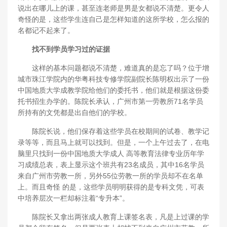
说出在哪儿上的课，甚至连老师是男是女都说不清楚。更令人
奇怪的是，这些学生连自己是怎样知道的这所学校，怎么报的
名都记不起来了。
找不到学员学习过的证据
这样的基本问题都说不清楚，难道真的是忘了吗？位于增
城市珠江学院内的华粤科技专修学院副院长陈明权出示了一份
中国地质大学成教学院给他们的委托书，他们就是根据这份委
托书招生办学的。陈院长承认，广州市第一劳教所71名学员
所持有的文凭都是出自他们的学校。
陈院长说，他们保存着这些学员在校期间的试卷、教学记
录等等，而且马上就可以找到。但是，一个上午过去了，在电
脑里只找到一份中国地质大学成人 高等教育法律专业历年学
习成绩总表，表上显示这个班共有23名成员，其中16名学员
来自广州市劳教一所，另外55位劳教一所的学员却不在名单
上。而且奇怪 的是，这些学员明明获得的是专科文凭，可表
中培养层次一栏却标注着“专升本”。
陈院长又拿出两张成人教育上课签名表，凡是上过课的学