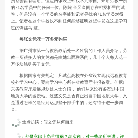
员都会留有签名。但是两张表上却找不到来自广州市劳教一所
的71名学员中的任何一位。陈院 长又查阅存在档案柜里的试
卷，但是没有一个学员的名字能和记者寻找的71名学员对得
上。记者在这个学校找不到任何能够证明这些学员在这里学习
过的蛛丝马 迹。
每张文凭花一万多元购买
据广州市第一劳教所政治处一名姓翁的工作人员介绍，劳
教一所很多人的文凭都是由她出面联系的，几十个人每人花一
万多块钱购买了文凭。
根据国家有关规定，凡试点高校在外省设立现代远程教育
校外学习中心，要向学习中心所在省教育厅申报备案。但据广
东省教育厅发展规划处人士介绍， 他们从来没有备案过中国
地质大学的函授站。这些文凭是否真正出自中国地质大学，又
是通过怎样的途径到达那些干部手中的，还有待于进一步调
查。
焦点访谈：假文凭从何而来
：都是竞聘上岗惹得祸？老实说，对一些老所来讲，许