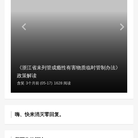
《浙江省未列管成瘾性有害物质临时管制办法》
政策解读
含笑
3个月前 (05-17)
1628 阅读
嗨、快来消灭零回复。