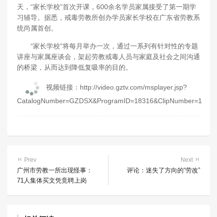
天，“家长学校”首次开课，600余名学员家属接受了第一期学
习辅导。据悉，戒毒劳教所创办学员家长学校在广东省劳教系
统尚属首创。
“家长学校”将每月举办一次，通过一系列有针对性的专题
讲座与家属座谈会，架起劳教戒毒人员与家庭及社会之间沟通
的桥梁，从而达到降低复吸率的目的。
视频链接：http://video.gztv.com/msplayer.jsp?
CatalogNumber=GZDSX&ProgramID=18316&ClipNumber=1
Prev
Next
广州市劳教一所出现怪事：
评论：迷失了方向的“劳改”
71人集体买文凭竞聘上岗