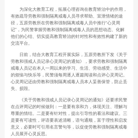
为深化大教育工程，拓展心理咨询在教育矫治中的作用，
有效疏导劳教和强制隔离戒毒人员寻求帮助、宣泄情绪的途
径，五原劳教所在劳教和强制隔离戒毒人员中推行“心灵周
记”，为民警掌握劳教和强制隔离戒毒人员的思想动态、化解
他们的心结、切实提高教育矫治的针对性和有效性构建了新的
交流平台。
日前，结合大教育工程开展实际，五原劳教所下发《关于
劳教和强戒人员记录心灵周记的通知》，要求劳教和强制隔离
戒毒人员记在本人一周以来的学习、生活、劳动感受、生活中
的烦恼与快乐等，民警须每周逐人逐篇阅读和点评心灵周记。
心灵周记还由劳教和强制隔离戒毒人员本人妥善保管，防止丢
失、损毁。
《关于劳教和强戒人员记录心灵周记的通知》还要求民警
在点评周记的时候做到：一是要有亲和力，体现关注、理解与
尊重的情结。二是要有针对性，提出引导性的看法和建议。三
是要有可读性，评语要表述清晰，语句通顺，富于理性和启发
意义，必要时可引用名言警句等，以促使劳教和强制隔离戒毒
人员展开心灵反思。