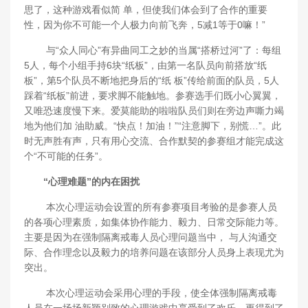
思了，这种游戏看似简 单，但使我们体会到了合作的重要
性，因为你不可能一个人极力向前飞奔，5减1等于0嘛！”
与“众人同心”有异曲同工之妙的当属“搭桥过河”了：每组
5人，每个小组手持6块“纸板”，由第一名队员向前搭放“纸
板”，第5个队员不断地把身后的“纸 板”传给前面的队员，5人
踩着“纸板”前进，要求脚不能触地。参赛选手们既小心翼翼，
又唯恐速度慢下来。爱莫能助的啦啦队员们则在旁边声嘶力竭
地为他们加 油助威。“快点！加油！”“注意脚下，别慌…”。此
时无声胜有声，只有用心交流、合作默契的参赛组才能完成这
个“不可能的任务”。
“心理难题”的内在困扰
本次心理运动会设置的所有参赛项目考验的是参赛人员
的各项心理素质，如集体协作能力、毅力、日常交际能力等。
主要是因为在强制隔离戒毒人员心理问题当中， 与人沟通交
际、合作理念以及毅力的培养问题在该部分人员身上表现尤为
突出。
本次心理运动会采用心理的手段，使全体强制隔离戒毒