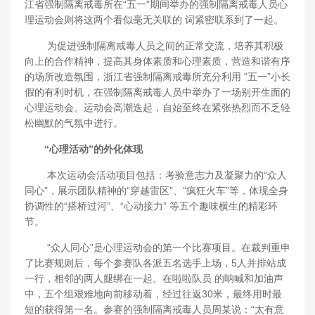
江省强制隔离戒毒所在“五一”期间举办的强制隔离戒毒人员心
理运动会则将这两个看似毫无关联的 词紧密联系到了一起。
为促进强制隔离戒毒人员之间的正常交流，培养其积极
向上的合作精神，提高其身体素质和心理素质，营造和谐有序
的场所改造氛围，浙江省强制隔离戒毒所充分利用 “五一”小长
假的有利时机，在强制隔离戒毒人员中举办了一场别开生面的
心理运动会。运动会高潮迭起，自始至终在紧张热烈而不乏轻
松幽默的气氛中进行。
“心理活动”的外化体现
本次运动会活动项目包括：考验意志力及凝聚力的“众人
同心”，展示团队精神的“穿越雷区”、“疯狂火车”等，体现全身
协调性的“搭桥过河”、“心动接力” 等五个趣味横生的精彩环
节。
“众人同心”是心理运动会的第一个比赛项目。在裁判重申
了比赛规则后，每个参赛队各派五名选手上场，5人并排站成
一行，相邻的两人腿绑在一起。在啦啦队员 的呐喊和加油声
中，五个组艰难地向前移动着，经过往返30米，最终用时最
短的获得第一名。参赛的强制隔离戒毒人员周某说：“太有意