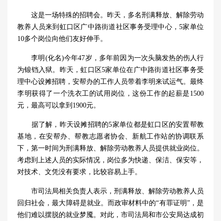
这是一场特殊的招聘会。昨天，多名刑满释放、解除劳动
教养人员来到虹口区广中路街道社区事务受理中心，5家单位
10多个岗位向他们友好伸手。
李明(化名)今年47岁，多年前因为一次头脑发热的伤人行
为锒铛入狱。昨天，虹口区5家单位在广中路街道社区事务受
理中心设摊招聘，安帮办的工作人员带着李明来试运气。最终
李明获得了一个洗衣工的试用岗位，这份工作的起薪是1500
元，最高可以拿到1900元。
据了解，昨天设摊招聘的5家单位都是虹口区的安置帮教
基地，在安帮办、帮教志愿者协会、新航工作站的协调联系
下，第一时间为刑满释放、解除劳动教养人员提供就业岗位。
考虑到上述人员的实际情况，岗位多为快递、保洁、保安等，
对技术、文凭没有要求，比较容易上手。
市司法局相关负责人表示，刑满释放、解除劳动教养人员
回归社会，最大障碍是就业。而政审材料中的“有罪证明”，是
他们难以摆脱的就业梦魇。对此，市司法局和市公安局达成初