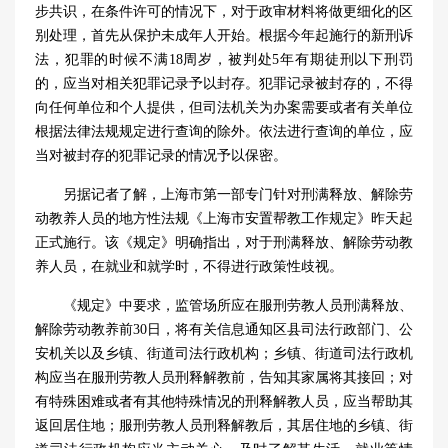
步共识，在条件许可的情况下，对于政审材料将做更细化的区
别处理，首先从保护未成年人开始。根据今年起施行的新刑诉
法，犯罪的时候不满18周岁，被判处5年有期徒刑以下刑罚
的，应当对相关犯罪记录予以封存。犯罪记录被封存的，不得
向任何单位和个人提供，但司法机关为办案需要或者有关单位
根据法律法规规定进行查询的除外。依法进行查询的单位，应
当对被封存的犯罪记录的情况予以保密。
另据记者了解，上海市第一部专门针对刑满释放、解除劳
动教养人员的地方性法规《上海市安置帮教工作规定》昨天起
正式施行。该《规定》明确指出，对于刑满释放、解除劳动教
养人员，在就业和就学时，不得进行政策性歧视。
《规定》中要求，监管场所应在服刑劳教人员刑满释放、
解除劳动教养前30日，将有关信息通知区县司法行政部门、公
安机关以及乡镇、街道司法行政机构；乡镇、街道司法行政机
构应当在服刑劳教人员刑释解教前，告知其家属将其接回；对
有特殊困难或者有其他特殊情况的刑释解教人员，应当帮助其
返回居住地；服刑劳教人员刑释解教后，其居住地的乡镇、街