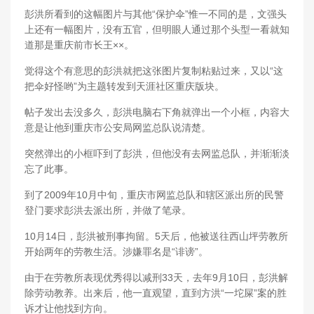
彭洪所看到的这幅图片与其他“保护伞”惟一不同的是，文强头
上还有一幅图片，没有五官，但明眼人通过那个头型一看就知
道那是重庆前市长王××。
觉得这个有意思的彭洪就把这张图片复制粘贴过来，又以“这
把伞好怪哟”为主题转发到天涯社区重庆版块。
帖子发出去没多久，彭洪电脑右下角就弹出一个小框，内容大
意是让他到重庆市公安局网监总队说清楚。
突然弹出的小框吓到了彭洪，但他没有去网监总队，并渐渐淡
忘了此事。
到了2009年10月中旬，重庆市网监总队和辖区派出所的民警
登门要求彭洪去派出所，并做了笔录。
10月14日，彭洪被刑事拘留。5天后，他被送往西山坪劳教所
开始两年的劳教生活。涉嫌罪名是“诽谤”。
由于在劳教所表现优秀得以减刑33天，去年9月10日，彭洪解
除劳动教养。出来后，他一直观望，直到方洪“一坨屎”案的胜
诉才让他找到方向。