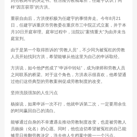
到劳教两年的决定书。在涪陵劳教戒毒所，任建宇认识了同
样“因言获罪”的方洪。
重获自由后，方洪便积极为任建宇的事情奔走。今年8月21
日，任建宇诉重庆市劳教委在重庆市三中院正式立案，并于本
月10日开庭审理。庭审过程中，法院以“案情重大”为由并未当
庭宣判。
由于是第一个取得胜诉的“劳教人员”，不少同为被冤枉的劳教
人员开始找到方洪，希望能够从他这里为自己的申诉取经。
方洪说，如今他俨然成了“申诉中转站”，成为律师和劳教人员
之间联系的桥梁。对于这个角色，方洪表示很喜欢，他希望通
过他们这些典型的劳教案例促成劳教制度的改变。
坚持洗脱强加的人生污点
杨操说，如果申诉一次不行，他就申诉第二次，一定要用余生
的时间赢回自己的清白。
能够通过自身的不幸遭遇去推动劳教制度改变，也是被劳教人
员杨操（化名）的心愿。同时，他也迫切希望被冤枉的自己能
够早日推翻劳教决定，洗去他人生档案中唯一一个污点。