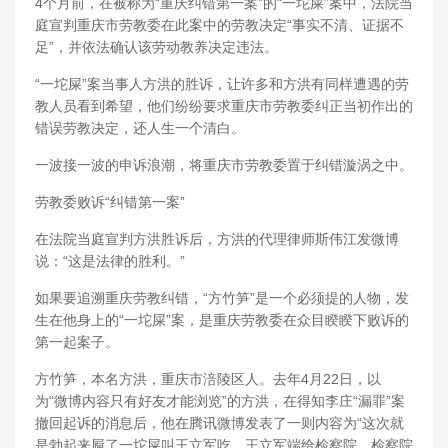
4个月前，在被称为“重庆纠错第一案”的“一坨屎”案中，法院当
庭宣判重庆市劳教委在此案中的劳教决定“事实不清、证据不
足”，并依法确认该劳动教养决定违法。
“一坨屎”案当事人方洪的胜诉，让许多和方洪有同样遭遇的劳
教人员看到希望，他们纷纷要求重庆市劳教委纠正当初作出的
错误劳教决定，还人生一个清白。
一波接一波的申诉浪潮，将重庆市劳教委置于纠错漩涡之中。
劳教委败诉“纠错第一案”
在法院当庭宣判方洪胜诉后，方洪的代理律师斯伟江发微博
说：“这是法律的胜利。”
如果要追溯重庆劳教纠错，“方竹笋”是一个必须提的人物，发
生在他身上的“一坨屎”案，是重庆劳教委在众目睽睽下败诉的
第一起案子。
方竹笋，本名方洪，重庆市涪陵区人。去年4月22日，以
为“微博内容只有好友才能浏览”的方洪，在得知李庄“漏罪”案
撤回起诉的消息后，他在腾讯微博发表了一则内容为“这次就
是勃起来屙了一坨屎叫王立军吃，王立军端给检察院，检察院