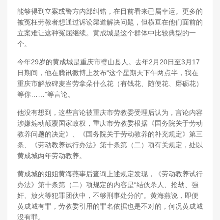
能够得到立案或警方内部纠错，在目前看来已属幸运。更多的
被冤枉劳教者想通过诉讼渠道解决问题，但横亘在他们面前的
立案难让这种冤屈继续。黄成城是这个群体中比较典型的一
个。
今年29岁的黄成城是重庆市璧山县人。去年2月20日至3月17
日期间，他在腾讯微博上发布“这个星期天下午两点半，我在
重庆市解放碑麦当劳拿朵什么花（有钱花、随便花、磨砺花）
等你……”等言论。
他没有想到，这些言论被重庆市劳教委受理后认为，言论内容
涉嫌煽动颠覆国家政权，重庆市劳教委根据《国务院关于劳动
教养问题的决定》、《国务院关于劳动教养的补充规定》第三
条、《劳动教养试行办法》第十条第（二）项有关规定，处以
黄成城两年劳动教养。
黄成城的姐姐黄海燕事后查询上述规定发现，《劳动教养试行
办法》第十条第（二）项规定的内容是“结伙杀人、抢劫、强
奸、放火等犯罪团伙中，不够刑事处分的”。黄海燕说，即便
黄成城有罪，劳教委引用的罪名依据也是不对的，何况黄成城
没有罪。