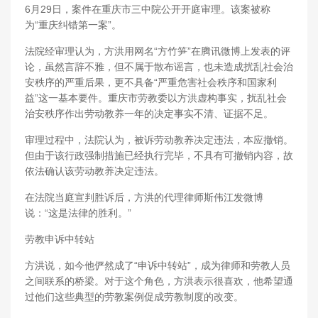
6月29日，案件在重庆市三中院公开开庭审理。该案被称
为“重庆纠错第一案”。
法院经审理认为，方洪用网名“方竹笋”在腾讯微博上发表的评
论，虽然言辞不雅，但不属于散布谣言，也未造成扰乱社会治
安秩序的严重后果，更不具备“严重危害社会秩序和国家利
益”这一基本要件。重庆市劳教委以方洪虚构事实，扰乱社会
治安秩序作出劳动教养一年的决定事实不清、证据不足。
审理过程中，法院认为，被诉劳动教养决定违法，本应撤销。
但由于该行政强制措施已经执行完毕，不具有可撤销内容，故
依法确认该劳动教养决定违法。
在法院当庭宣判胜诉后，方洪的代理律师斯伟江发微博
说：“这是法律的胜利。”
劳教申诉中转站
方洪说，如今他俨然成了“申诉中转站”，成为律师和劳教人员
之间联系的桥梁。对于这个角色，方洪表示很喜欢，他希望通
过他们这些典型的劳教案例促成劳教制度的改变。