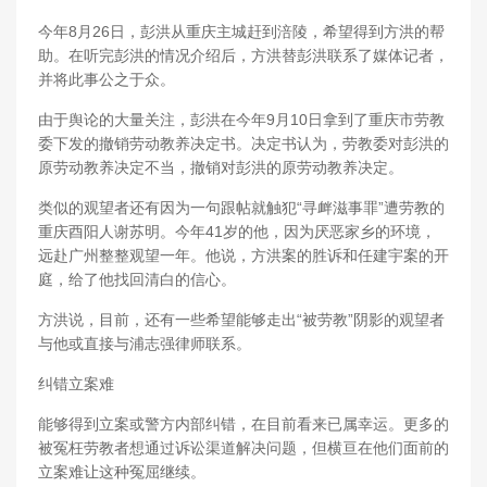
今年8月26日，彭洪从重庆主城赶到涪陵，希望得到方洪的帮
助。在听完彭洪的情况介绍后，方洪替彭洪联系了媒体记者，
并将此事公之于众。
由于舆论的大量关注，彭洪在今年9月10日拿到了重庆市劳教
委下发的撤销劳动教养决定书。决定书认为，劳教委对彭洪的
原劳动教养决定不当，撤销对彭洪的原劳动教养决定。
类似的观望者还有因为一句跟帖就触犯“寻衅滋事罪”遭劳教的
重庆酉阳人谢苏明。今年41岁的他，因为厌恶家乡的环境，
远赴广州整整观望一年。他说，方洪案的胜诉和任建宇案的开
庭，给了他找回清白的信心。
方洪说，目前，还有一些希望能够走出“被劳教”阴影的观望者
与他或直接与浦志强律师联系。
纠错立案难
能够得到立案或警方内部纠错，在目前看来已属幸运。更多的
被冤枉劳教者想通过诉讼渠道解决问题，但横亘在他们面前的
立案难让这种冤屈继续。