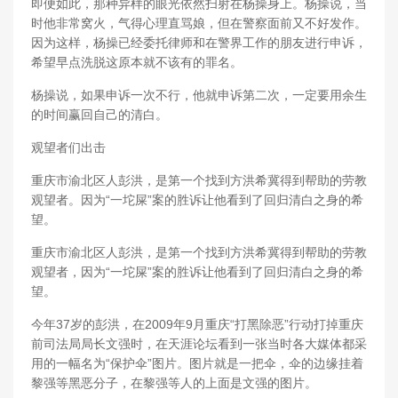
即便如此，那种异样的眼光依然扫射在杨操身上。杨操说，当
时他非常窝火，气得心理直骂娘，但在警察面前又不好发作。
因为这样，杨操已经委托律师和在警界工作的朋友进行申诉，
希望早点洗脱这原本就不该有的罪名。
杨操说，如果申诉一次不行，他就申诉第二次，一定要用余生
的时间赢回自己的清白。
观望者们出击
重庆市渝北区人彭洪，是第一个找到方洪希冀得到帮助的劳教
观望者。因为“一坨屎”案的胜诉让他看到了回归清白之身的希
望。
重庆市渝北区人彭洪，是第一个找到方洪希冀得到帮助的劳教
观望者，因为“一坨屎”案的胜诉让他看到了回归清白之身的希
望。
今年37岁的彭洪，在2009年9月重庆“打黑除恶”行动打掉重庆
前司法局局长文强时，在天涯论坛看到一张当时各大媒体都采
用的一幅名为“保护伞”图片。图片就是一把伞，伞的边缘挂着
黎强等黑恶分子，在黎强等人的上面是文强的图片。