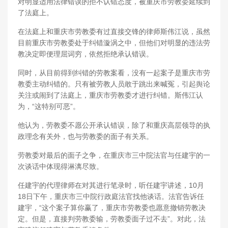
对明显适用法律错误的拒不认错态度，被重庆市劳教委延续到
了法庭上。
在法庭上和重庆市劳教委有过直接交锋的律师斯伟江说，虽然
目前重庆市劳教委处于纠错漩涡之中，但他们对明显的违法劳
教决定即便理屈词穷，依然拒绝承认错误。
同时，从目前得到纠错的劳教案看，没有一起案子是重庆市劳
教委主动纠错的。只有被劳教人员敢于跳出来喊冤，引起舆论
关注或闹到了法庭上，重庆市劳教委才进行纠错。斯伟江认
为，“这特别可恶”。
他认为，劳教委不愿公开承认错误，除了和重庆高层领导的执
政理念有关外，也与劳教委的面子有关系。
劳教委对最后的面子之争，在重庆市三中院法官与任建宇的一
次谈话中体现得淋漓尽致。
任建宇的代理律师在对其进行笔录时，听任建宇讲述，10月
18日下午，重庆市三中院行政庭法官找他谈话。法官告诉任
建宇，“这个案子算你赢了，重庆市劳教委也愿意撤销劳教决
定。但是，直接判劳教委输，劳教委面子过不去”。对此，法