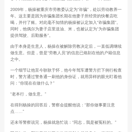
2009年，杨操被重庆市劳教委认定为“诈骗”，处以劳动教养一
年。这主要是因为诈骗集团长期在他妻子所经营的快餐店吃
喝，并付了账。对此毫不知情的杨操被认定加入“诈骗集团”。
同时，他偶尔为妻子店里送油、米，也被认定为“为诈骗集团
提供驾驶、后勤服务”。
由于本身是生意人，杨操在被解除劳教决定后，一直低调继续
做生意。但是，曾是“劳教人员”的信息已烙刻在他的户籍信息
之中。
一个细节让他至今耿耿于怀，他今年驾车遭警方拦下例行检查
时，警方通过警务通一刷他的身份证，就用异样的眼光盯着他
问：“你现在在做什么？”
“老本行，做生意。”
在得到杨操的回答后，警察会提醒他说：“那你做事要注意
点……”
还未等警察说完，杨操就急忙说：“同志，我是被冤枉的。”