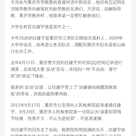
方洪在与重庆市劳教委的直接对话中胜诉后，他没有忘记同在
涪陵劳教所内被冤枉判处劳教的兄弟们。方洪说，在解除劳
教、离开劳教所时，他曾承诺一定帮忙解救他们。
大学生村官任建宇便是其中之一。
今年25岁的任建宇是重庆市江津区石蟆镇关溪村人，2009年
大学毕业后，他考进公务员队伍，调配到重庆市彭水县郁山镇
计生办工作。
去年8月17日，重庆警方找到任建宇并对其QQ空间记录进行
调查，后发现大量“反动”言论，并找到一件“不自由、毋宁
死”的“铁证”T恤衫。
诸多的“反动”证据，让任建宇背上了“涉嫌煽动颠覆国家政
权”的罪名，并因此被刑事拘留。
2011年9月17日，重庆市公安局向人民检察院提请逮捕任建
宇。9月23日，重庆市人民检察院第一分院认为“该案犯罪情
节轻微，危害不大，不认为是犯罪”，不批准逮捕。
但任建宇仍旧失去了自由。检察院拒绝批捕的当天，任建宇收