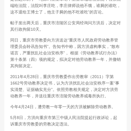
端给法院，法院叫李庄吃，李庄律师说他不饿，谁屙的谁吃，
这不退给王博士了，他主子屙的他不吃谁吃”的言论。
帖子发出两天后，重庆市涪陵区公安局经询问方洪后，决定对
其行政拘留10天。
同日，重庆市劳教委向方洪送达“重庆市人民政府劳动教养管
理委员会聆讯告知书”。告知书中称，因方洪虚构事实，“散布
谣言，严重扰乱社会治安秩序”， 根据《劳动教养试行办法》
第十条第（四）项的规定，拟决定对他劳动教养一年，并撤销
其拘留决定。
2011年4月28日，重庆市劳教委作出劳教审（2011）字第
1662号劳动教养决定书，认为方洪扰乱社会治安秩序一案“事
实清楚、证据确实充分”。依照劳教相关规定，决定对方洪劳
动教养一年，并送往重庆市涪陵劳动教养戒毒所执行。
今年4月24日，遭劳教一年零一天的方洪被解除劳动教养。
5月8日，方洪向重庆市第三中级人民法院提起行政诉讼，起
诉重庆市劳教委的劳教决定违法。