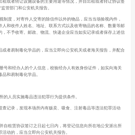
出租或者转让设施设备的主要用途等情况，并自出租或者转让协议签
产监管部门和公安机关报告。
验视制度，对寄件人交寄的除信件以外的物品，应当当场验视内件，
件人和收件人姓名、地址、联系方式以及收寄物品的名称、数量等邮
的，不予收寄。邮政、物流、快递企业应当如实记录或者保存上述信
品或者易制毒化学品的，应当立即向公安机关或者海关报告，并配合
注册号和经办人的个人信息，校验经办人有效身份证件，如实向海关
毒品和易制毒化学品。
场所的人员实施毒品违法犯罪行为提供条件。
巡查记录，发现本场所内有贩卖、吸食、注射毒品等违法犯罪活动
。
，并自租赁协议签订之日起七日内，将登记信息向所在地公安派出所
罪活动的，应当立即向公安机关报告。