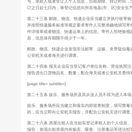
号，承租人或者受让人个人信息，出租期限、转让时间，
订之日起七日内，将登记信息向所在地县(市、区)安全生
第二十三条 邮政、物流、快递企业应当建立并执行收寄
并按照快递服务标准等规定要求寄件人完整准确地填写寄
件详情单或者物流、快递运单上的信息。寄件人拒绝验视
息，信息保存期限不得少于一年。
邮政、物流、快递企业发现非法邮寄、运输、夹带疑似毒
公安机关或者海关进行调查。
第二十四条 报关企业应当登记客户单位名称、营业执照
报告进出口货物品名、数量，配合海关或者公安机关查缉
[page title= subtitle=]
第二十五条 娱乐、服务场所及其从业人员不得为进入本
娱乐、服务场所应当建立和落实内部巡查制度，填写禁毒
的，应当立即向公安机关报告，并配合公安机关进行调查
第二十六条 房屋出租人应当如实登记承租人的个人信息
报告；发现出租房屋内有贩卖、吸食、注射毒品等违法犯