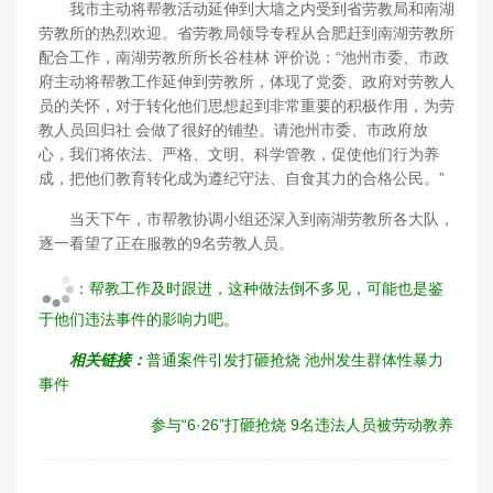
我市主动将帮教活动延伸到大墙之内受到省劳教局和南湖
劳教所的热烈欢迎。省劳教局领导专程从合肥赶到南湖劳教所
配合工作，南湖劳教所所长谷桂林 评价说：“池州市委、市政
府主动将帮教工作延伸到劳教所，体现了党委、政府对劳教人
员的关怀，对于转化他们思想起到非常重要的积极作用，为劳
教人员回归社 会做了很好的铺垫。请池州市委、市政府放
心，我们将依法、严格、文明、科学管教，促使他们行为养
成，把他们教育转化成为遵纪守法、自食其力的合格公民。”
当天下午，市帮教协调小组还深入到南湖劳教所各大队，
逐一看望了正在服教的9名劳教人员。
：帮教工作及时跟进，这种做法倒不多见，可能也是鉴
于他们违法事件的影响力吧。
相关链接：
普通案件引发打砸抢烧 池州发生群体性暴力
事件
参与“6·26”打砸抢烧 9名违法人员被劳动教养