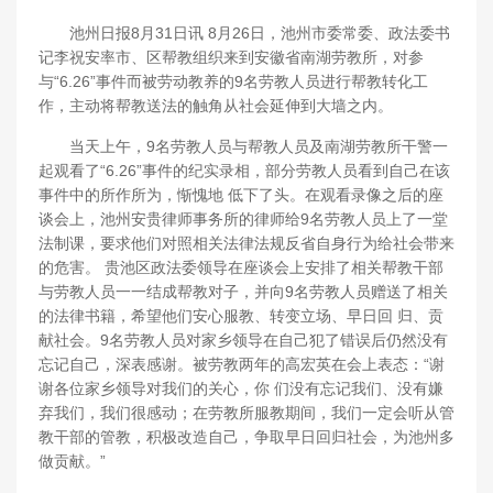
池州日报8月31日讯 8月26日，池州市委常委、政法委书
记李祝安率市、区帮教组织来到安徽省南湖劳教所，对参
与“6.26”事件而被劳动教养的9名劳教人员进行帮教转化工
作，主动将帮教送法的触角从社会延伸到大墙之内。
当天上午，9名劳教人员与帮教人员及南湖劳教所干警一
起观看了“6.26”事件的纪实录相，部分劳教人员看到自己在该
事件中的所作所为，惭愧地 低下了头。在观看录像之后的座
谈会上，池州安贵律师事务所的律师给9名劳教人员上了一堂
法制课，要求他们对照相关法律法规反省自身行为给社会带来
的危害。 贵池区政法委领导在座谈会上安排了相关帮教干部
与劳教人员一一结成帮教对子，并向9名劳教人员赠送了相关
的法律书籍，希望他们安心服教、转变立场、早日回 归、贡
献社会。9名劳教人员对家乡领导在自己犯了错误后仍然没有
忘记自己，深表感谢。被劳教两年的高宏英在会上表态：“谢
谢各位家乡领导对我们的关心，你 们没有忘记我们、没有嫌
弃我们，我们很感动；在劳教所服教期间，我们一定会听从管
教干部的管教，积极改造自己，争取早日回归社会，为池州多
做贡献。”