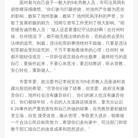
面对着与自己孩子一般大的9名劳教人员，市司法局局长
胡世楼深感痛惜。“你们参与打砸抢烧，对池州产生极为恶劣
的影响，败坏了池州形象，败坏了 池州民风淳朴的声誉，分
散了发展积极的精力，招商引资等工作受到了很大影响。”胡
世楼告诫劳教人员：“做人还是要遵纪守法的好啊！在任何时
候、任何情况 下，都不能无视法律的存在，否则必然会受到
法律的追究、制裁；违法犯罪的事情绝对不能做，只要是违法
犯罪都会受到追究的，千万不要抱着侥幸的心理；任何时 候
都不能轻信谣言，一旦听信谣言就会作出蠢事，最终吃亏的是
自己；要振作起来，不要心灰意冷，要总结教训，听从管教，
安心转化，重新做人。”
市委常委、政法委书记李祝安在与9名劳教人员座谈时表
露出殷切的希望。“尽管你们做了错事，但党委、政府没有嫌
弃你们，池州社会没有嫌弃你们， 你们的家人也没有嫌弃你
们。你们都很年轻，今后的人生道路还很漫长，要充分认识
6.26事件的严重危害性和自己所做的错事，在劳教所要积极转
变立场，自觉 接受改造，服从管理，争取更大进步，朝着做
一个合法公民目标而努力，希望你们多向家中、司法部门和管
教干部汇报自己的改造成果和思想进步。”