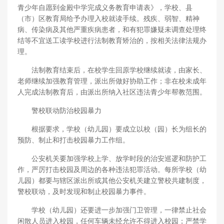
青少年自愿到金殿中学完成义务教育申请表》，学校、县
（市）区教育局给予办理入校就读手续。残疾、弱智、精神
病、传染病及其他严重疾病患者，和有犯罪嫌疑未调查处理终
结等不宜送工读学校进行法制教育矫治的，按相关法律法规办
理。
法制教育结束后，在校学生回原学校继续就读，由家长、
老师继续加强教育管理，派出所做好协助工作；非在校未成年
人完成法制教育后，由派出所纳入社区违法青少年帮教范围。
警校联动防治校园暴力
根据要求，学校（幼儿园）要成立以校（园）长为组长的
预防、制止和打击校园暴力工作组。
公安机关要加强学校上学、放学时段的治安巡逻和防护工
作，严厉打击校园及周边的各种违法犯罪活动。每所学校（幼
儿园）都要与辖区派出所或其他公安机关建立警校共建制度，
警校联动，及时发现和制止校园暴力事件。
学校（幼儿园）还要进一步加强门卫管理，一律禁止社会
闲散人员进入校园，任何车辆未经允许不得进入校园；严禁学