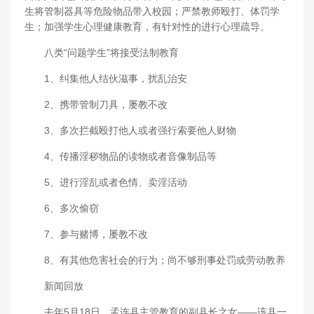
生将管制器具等危险物品带入校园；严禁教师殴打、体罚学
生；加强学生心理健康教育，有针对性的进行心理疏导。
八类“问题学生”将接受法制教育
1、纠集他人结伙滋事，扰乱治安
2、携带管制刀具，屡教不改
3、多次拦截殴打他人或者强行索要他人财物
4、传播淫秽物品的读物或者音像制品等
5、进行淫乱或者色情、卖淫活动
6、多次偷窃
7、参与赌博，屡教不改
8、有其他危害社会的行为；尚不够刑事处罚或劳动教养
新闻回放
去年5月18日，孟连县主管教育的副县长之女――该县一