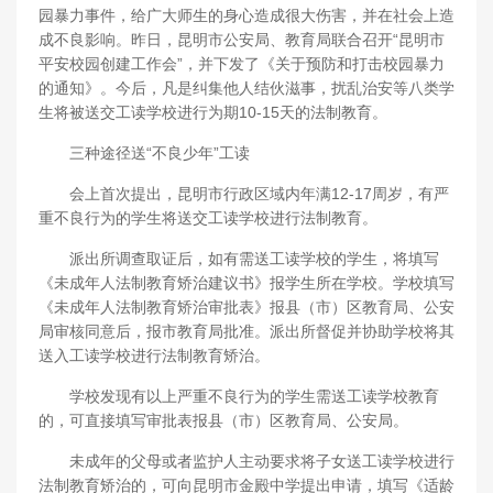
园暴力事件，给广大师生的身心造成很大伤害，并在社会上造
成不良影响。昨日，昆明市公安局、教育局联合召开“昆明市
平安校园创建工作会”，并下发了《关于预防和打击校园暴力
的通知》。今后，凡是纠集他人结伙滋事，扰乱治安等八类学
生将被送交工读学校进行为期10-15天的法制教育。
三种途径送“不良少年”工读
会上首次提出，昆明市行政区域内年满12-17周岁，有严
重不良行为的学生将送交工读学校进行法制教育。
派出所调查取证后，如有需送工读学校的学生，将填写
《未成年人法制教育矫治建议书》报学生所在学校。学校填写
《未成年人法制教育矫治审批表》报县（市）区教育局、公安
局审核同意后，报市教育局批准。派出所督促并协助学校将其
送入工读学校进行法制教育矫治。
学校发现有以上严重不良行为的学生需送工读学校教育
的，可直接填写审批表报县（市）区教育局、公安局。
未成年的父母或者监护人主动要求将子女送工读学校进行
法制教育矫治的，可向昆明市金殿中学提出申请，填写《适龄