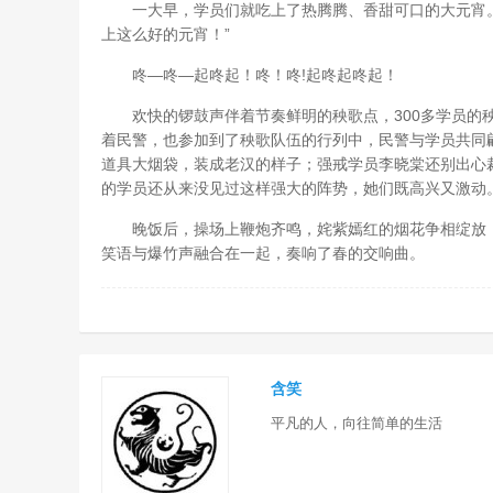
一大早，学员们就吃上了热腾腾、香甜可口的大元宵。
上这么好的元宵！”
咚—咚—起咚起！咚！咚!起咚起咚起！
欢快的锣鼓声伴着节奏鲜明的秧歌点，300多学员的秧
着民警，也参加到了秧歌队伍的行列中，民警与学员共同
道具大烟袋，装成老汉的样子；强戒学员李晓棠还别出心裁
的学员还从来没见过这样强大的阵势，她们既高兴又激动
晚饭后，操场上鞭炮齐鸣，姹紫嫣红的烟花争相绽放，
笑语与爆竹声融合在一起，奏响了春的交响曲。
含笑
平凡的人，向往简单的生活