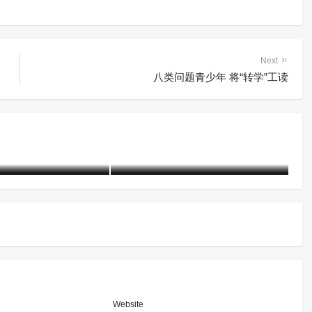
Next
八类问题青少年 将“转学”工读
“听、说、观、写、考”——戒
5起戒毒工作指导
毒所里的国家安全主题教育“一
个都不能少”
21-07-13)
2796 阅读
含笑
5年前 (2021-04-15)
3024 阅读
含
Website