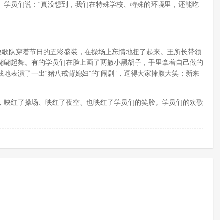
学员们说：“真没想到，我们在特殊学校、特殊的环境里，还能吃
歌队穿着节日的五彩盛装，在操场上忘情地扭了起来。王所长带领
翩翩起舞。有的学员们在脸上画了两撇小黑胡子，手里拿着自己做的
地表演了一出“猪八戒背媳妇”的“闹剧”，逗得大家捧腹大笑；新来
。
映红了操场、映红了夜空、也映红了学员们的笑脸。学员们的欢歌