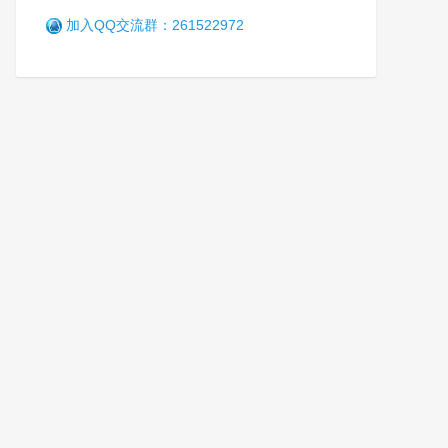
加入QQ交流群：261522972
乘风破浪正当时 —— 广西女
子强制隔离戒毒所砥砺奋进二
十载
笑
6年前 (2021-01-08)
2907 阅读