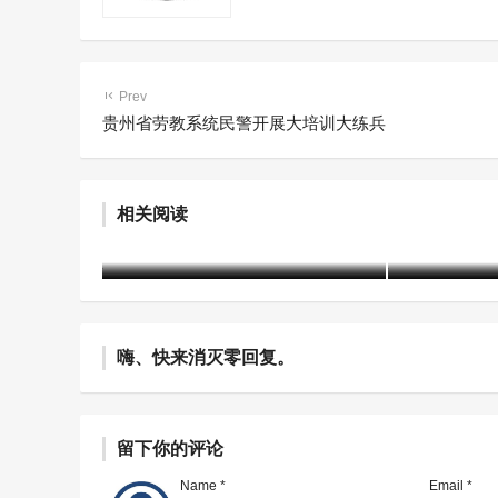
Prev
贵州省劳教系统民警开展大培训大练兵
赤峰市戒毒所2021年度信息宣
司法部发布
相关阅读
传工作侧记
性案例
建军
4年前 (2022-05-05)
2186 阅读
含笑
5年前 (20
嗨、快来消灭零回复。
留下你的评论
Name *
Email *