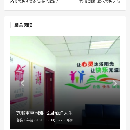
柏泉劳教所首创“写矫治笔记”
“温情黄牌” 感化劳教人员
相关阅读
克服重重困难 找回灿烂人生
含笑
6年前 (2020-08-03)
3728 阅读