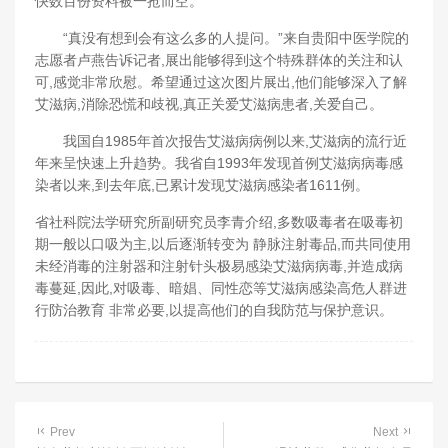
快数百份资料被一抢而空。
“真没有想到会有这么多的人提问。”来自贵阳中医学院的
志愿者卢燕告诉记者,展出能够得到这个特殊群体的关注和认
可,感觉非常欣慰。希望通过这次图片展出,他们能够深入了解
艾滋病,消除恐慌和歧视,真正关爱艾滋病患者,关爱自己。
我国自1985年首次报告艾滋病病例以来,艾滋病的流行近
年来呈快速上升趋势。我省自1993年发现首例艾滋病病毒感
染者以来,到去年底,已累计发现艾滋病感染者1611例。
省社科院法学研究所副研究员李青介绍,多数吸毒者在吸毒初
期一般以口吸为主,以后逐渐转变为 静脉注射毒品,而共同使用
未经消毒的注射器和注射针头极易感染艾滋病病毒,并造成病
毒蔓延,因此,对吸毒、暗娼、同性恋等艾滋病感染高危人群进
行防治教育 非常必要,以提高他们的自我防范与保护意识。
Prev
Next