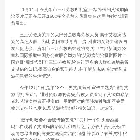
11月14日,在贵阳市三江劳教所礼堂,一场特殊的艾滋病防
治图片展正在展开,1500多名劳教人员聚集在这里,静静地观看
着展出。
三江劳教所关押的大部分是吸毒劳教人员,属于艾滋病感
染的高危人群。为此,贵阳市禁毒办、贵 州省妇女能力建设与
发展促进会、贵阳市三江劳教所经过协商,将卫生部新闻办公
室和国际援助中国办公室联合举办的“艾滋病防治摄影图片全
国巡展”现场搬到了 三江劳教所,旨在让更多的人群准确地获得
艾滋病的知识,提高自身的预防能力,并了解艾滋病感染者和艾
滋病患者的生活情况。
今年12月1日,是第18个世界艾滋病日,宣传主题为“遏制艾
滋,履行承诺”。通过摄影师的镜头,劳教人员看到了艾滋病感染
者和艾滋病患者正视疾病、勇敢面对的顽强精神和相互关爱、
彼此支持的态度,以及艾滋病防治的相关知识、政策等。
“蚊子叮咬会不会被传染艾滋?”“共用一个针头会感染
吗?”在观看了艾滋病防治影片和图片之后,劳教人员们纷纷主
动向志愿者询问有关艾滋病防治的问题,并拿取了有关资料,很