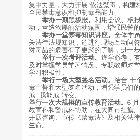
集中力量，大力开展“依法禁毒，构建和
全民禁毒意识和抑制毒品能力。
举办一期黑板报。
利用会议、板
动，营造浓厚的活动氛围，增强民警
举办一堂禁毒知识讲座。
全体学
关法律法规知识，还进行现场互动问
对毒品的危害有了更深的了解，进一
举行一次考评活动。
逢学必考，
及时掌握学员学习情况。
专职教师对
学习积极性。
举行一场大型签名活动。
结合“十
毒宣誓和大型签名活动，
增强学员们的
戒”“
我能戒”转变。
举行一次大规模的宣传教育活动。
6
月
教育科和警戒科协助，
在大同市红旗广
开展咨询、宣传《禁毒法》及相关法
生命。