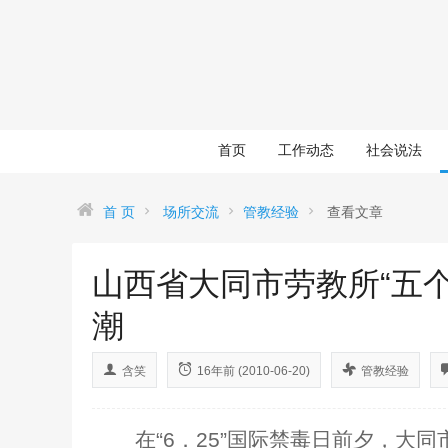
首页
工作动态
社会说法
首 页
场所交流
管教经验
查看文章
山西省大同市劳教所“五个
潮
含笑
16年前 (2010-06-20)
管教经验
在“
6
．
25
”国际禁毒日前夕，大同