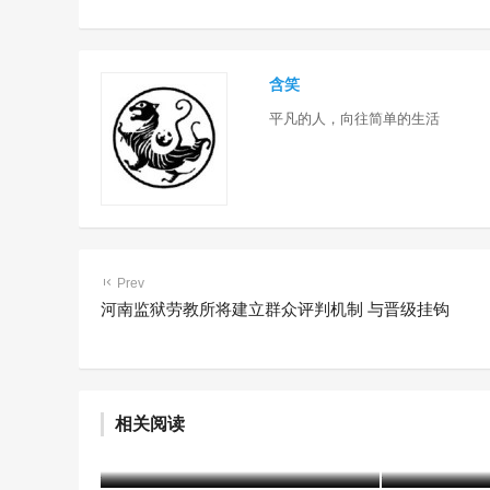
含笑
平凡的人，向往简单的生活
Prev
河南监狱劳教所将建立群众评判机制 与晋级挂钩
赤峰市戒毒所2021年度信息宣
司法部发布
相关阅读
传工作侧记
性案例
建军
4年前 (2022-05-05)
2180 阅读
含笑
5年前 (20