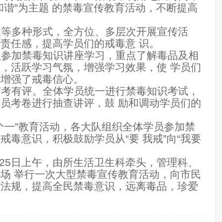
谐”
为主题 的禁毒宣传教育活动，
不断提高
报等多种形式，全方位、
多层次开展宣传活
的责任感，
提高学员们的戒毒意 识。
员参加禁毒知识讲座学习，
重点了解毒品及相
答，
活跃学习气氛，增强学习效果，
使 学员们
步增强了戒毒信心。
有考有评。
全体学员统一进行禁毒知识考试，
学员考卷进行抽查讲评，
鼓 励和调动学员们的
个一”教育活动，
各大队组织全体学员参加禁
戒毒意识，积极鼓励学员从“要 我戒”向“我要
25
日上午，由所生活卫生科牵头，管理科、
场 举行一次大型禁毒宣传教育活动，
向市民
律法规，
提高全民禁毒意识，远离毒品，珍爱