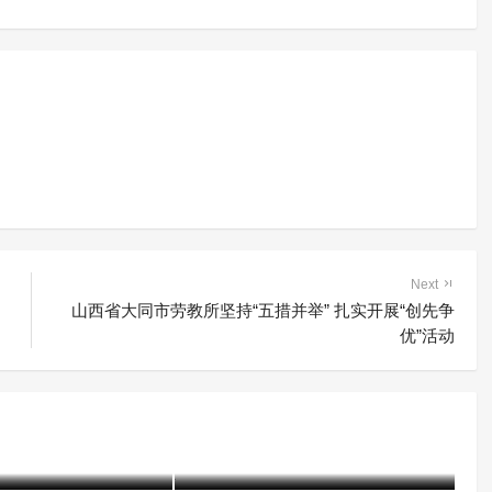
Next
山西省大同市劳教所坚持“五措并举” 扎实开展“创先争
优”活动
“听、说、观、写、考”——戒
5起戒毒工作指导
毒所里的国家安全主题教育“一
个都不能少”
21-07-13)
2788 阅读
含笑
5年前 (2021-04-15)
3016 阅读
含