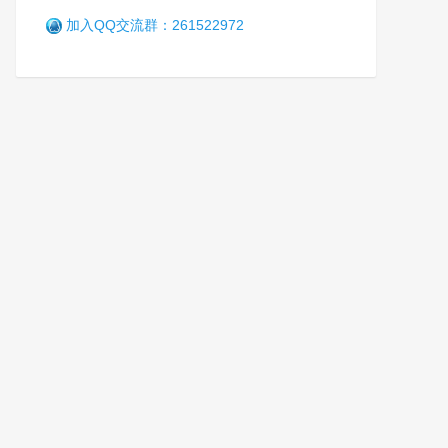
加入QQ交流群：261522972
乘风破浪正当时 —— 广西女
子强制隔离戒毒所砥砺奋进二
十载
笑
6年前 (2021-01-08)
2899 阅读