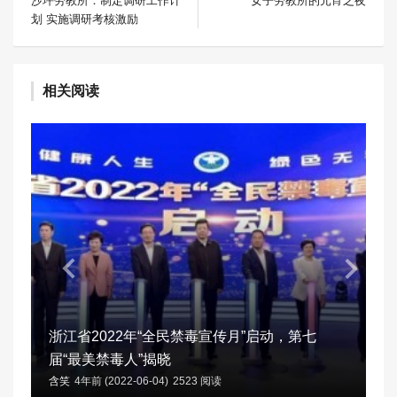
沙坪劳教所：制定调研工作计
女子劳教所的元宵之夜
划 实施调研考核激励
相关阅读
浙江省2022年“全民禁毒宣传月”启动，第七
届“最美禁毒人”揭晓
含笑
4年前 (2022-06-04)
2523 阅读