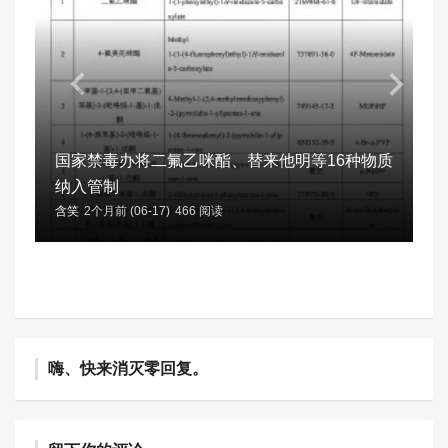
国家禁毒办将二氟乙咪酯、替来他明等16种物质
纳入管制
含笑
2个月前 (06-17)
466 阅读
嗨、快来消灭零回复。