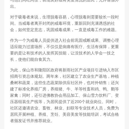
与他们同吃同住；表现良好或有突发情况的居民，允许请假外
出。
对于吸毒者来说，生理脱毒容易，心理脱毒则需要较长一段时
间。当戒毒者离开封闭的戒毒环境，重新回到充满诱惑的社
会，如何坚定意志，巩固戒毒成果，一直是戒毒工作的难题。
作为一个为戒毒人员提供进入社会前巩固戒断成果、调整心理
适应能力过渡场所，不仅仅是病痛有医疗、生活有保障，更重
要的是让有技术的人发挥其技能，让没技术的人学会一技之
长，使他们能自食其力。
为此，保山市和隆阳区政府将新雨社区产业项目引进纳入市区
招商引资总体规划。两年来，社区建立了农业生产基地，种植
桑树和蔬菜，这些生态蔬菜除供应社区外，也对外销售；还兴
建了标准化养殖厂房，养殖猪、牛、羊等牲畜和鸡、鸭、鹅等
家禽；同时，还引进佛教协会用品加工、保山雪力饮料厂、变
压器组装生产线等，为居民提供了近200个就业岗位。同时，
社区还邀请农业、畜牧、林业、妇联等专业技术人员，免费为
居民开展种植、养殖、烹饪、美容美发等技能培训，考试合格
者颁发证书并推荐就业。