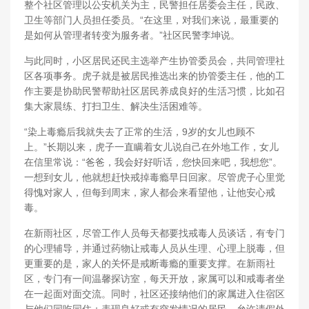
整个社区管理以公安机关为主，民警担任居委会主任，民政、
卫生等部门人员担任委员。“在这里，对我们来说，最重要的
是如何从管理者转变为服务者。”社区民警李坤说。
与此同时，小区居民还民主选举产生协管委员会，共同管理社
区各项事务。虎子就是被居民推选出来的协管委主任，他的工
作主要是协助民警帮助社区居民养成良好的生活习惯，比如召
集大家晨练、打扫卫生、解决生活困难等。
“染上毒瘾后我就失去了正常的生活，9岁的女儿也顾不
上。”长期以来，虎子一直瞒着女儿说自己在外地工作，女儿
在信里常说：“爸爸，我会好好听话，您快回来吧，我想您”。
一想到女儿，他就想赶快戒掉毒瘾早日回家。尽管虎子心里觉
得愧对家人，但每到周末，家人都会来看望他，让他安心戒
毒。
在新雨社区，尽管工作人员每天都要找戒毒人员谈话，有专门
的心理辅导，并通过药物让戒毒人员从生理、心理上脱毒，但
更重要的是，家人的关怀是戒断毒瘾的重要支撑。在新雨社
区，专门有一间温馨探访室，每天开放，家属可以和戒毒者坐
在一起面对面交流。同时，社区还接纳他们的家属进入住宿区