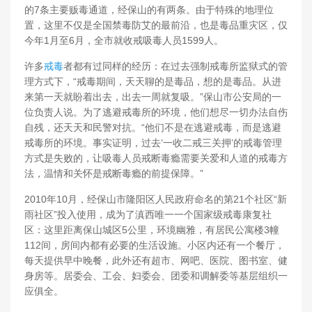
的7条主要贩毒通道，经保山的有两条。由于特殊的地理位
置，这里不仅是全国禁毒防艾的最前沿，也是毒品重灾区，仅
今年1月至6月，全市就收戒吸毒人员1599人。
许多
戒毒
者都有过同样的经历：在过去强制戒毒所监狱式的管
理方式下，“戒毒期间，天天聊的是毒品，想的是毒品。从进
来第一天就盼着出去，出去一周就复吸。”保山市公安局的一
位负责人说。为了逃避戒毒所的环境，他们想尽一切办法自伤
自残，还天天和民警对抗。“他们不是在逃避戒毒，而是逃避
戒毒所的环境。事实证明，过去‘一收二戒三关押’的戒毒管理
方式是失败的，让吸毒人员戒断毒瘾需要关爱和人道的戒毒方
法，温情和关怀是戒断毒瘾的前提保障。”
2010年10月，经保山市隆阳区人民政府命名的第21个社区“新
雨社区”投入使用，成为了滇西唯一一个国家级戒毒康复社
区：这里距离保山城区5公里，环境幽雅，有居民公寓楼3幢
112间，房间内都有必要的生活设施。小区内还有一个餐厅，
每天提供早中晚餐，此外还有超市、网吧、医院、图书室、健
身房等。居委会、工会、妇委会、团委和调解委等基层组织一
应俱全。