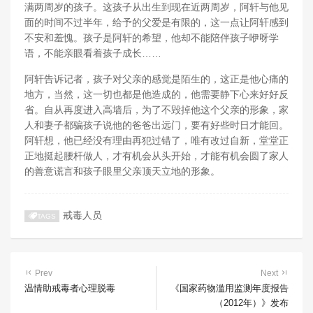
满两周岁的孩子。这孩子从出生到现在近两周岁，阿轩与他见
面的时间不过半年，给予的父爱是有限的，这一点让阿轩感到
不安和羞愧。孩子是阿轩的希望，他却不能陪伴孩子咿呀学
语，不能亲眼看着孩子成长……
阿轩告诉记者，孩子对父亲的感觉是陌生的，这正是他心痛的
地方，当然，这一切也都是他造成的，他需要静下心来好好反
省。自从再度进入高墙后，为了不毁掉他这个父亲的形象，家
人和妻子都骗孩子说他的爸爸出远门，要有好些时日才能回。
阿轩想，他已经没有理由再犯过错了，唯有改过自新，堂堂正
正地挺起腰杆做人，才有机会从头开始，才能有机会圆了家人
的善意谎言和孩子眼里父亲顶天立地的形象。
戒毒人员
TAGS
Prev
Next
温情助戒毒者心理脱毒
《国家药物滥用监测年度报告
（2012年）》发布