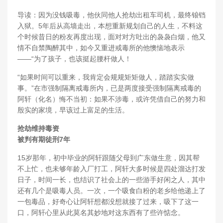
导读：因为没钱吸毒，他伙同他人抢劫出租车司机，最终锒铛
入狱。5年后从高墙走出，本想重新规划自己的人生，不料这
个时候昔日的粉友再度出现，面对对方吐出的袅袅白烟，他又
情不自禁陶醉其中，如今又重进戒毒所的他懊恼地表示
——“为了孩子，也该挺起腰杆做人！
“如果时间可以重来，我肯定会规规矩矩做人，踏踏实实做
事。”在市强制隔离戒毒所内，已是两度接受强制隔离戒毒的
阿轩（化名）悔不当初：如果不涉毒，或许凭借自己的努力和
殷实的家境，早该过上富足的生活。
抢劫维持毒资
被判有期徒刑7年
15岁那年，初中毕业的阿轩跟随父母到广东做生意，因其帮
不上忙，也未够年龄入厂打工，阿轩大多时候是四处溜达打发
日子，时间一长，也结识了社会上的一些游手好闲之人，其中
还有几个是吸毒人员。一次，一个吸食白粉的老乡给他递上了
一包毒品，好奇心让阿轩想都没想就接了过来，吸下了这一
口，阿轩心里从此莫名其妙地对这东西有了些许惦念。