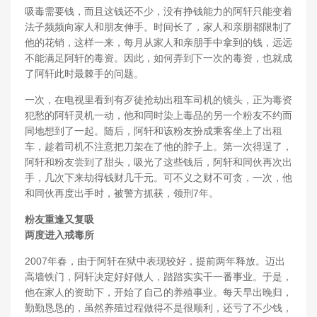
吸毒需要钱，而且这钱还不少，没有挣钱能力的阿轩只能变着
法子频频向家人和朋友伸手。时间长了，家人和亲朋都限制了
他的花销，这样一来，每月从家人和亲朋手中拿到的钱，远远
不能满足阿轩的毒资。因此，如何弄到下一次的毒资，也就成
了阿轩此时最棘手的问题。
一次，在电视里看到有歹徒抢劫出租车司机的镜头，正为毒资
犯愁的阿轩灵机一动，他和同时染上毒品的另一个粉友不约而
同地想到了一起。随后，阿轩和该粉友扮成乘客坐上了出租
车，趁着司机不注意把刀架在了他的脖子上。第一次得逞了，
阿轩和粉友尝到了甜头，吸光了这些钱后，阿轩和同伙再次出
手，几次下来劫得钱财几千元。可不义之财不可贪，一次，他
和同伙再度出手时，被警方抓获，领刑7年。
粉友重逢又复吸
两度进入戒毒所
2007年春，由于阿轩在狱中表现较好，提前两年释放。迈出
高墙铁门，阿轩决定好好做人，踏踏实实干一番事业。于是，
他在家人的资助下，开始了自己的养殖事业。每天早出晚归，
勤勤恳恳的，虽然养殖过程做得不是很顺利，还亏了不少钱，