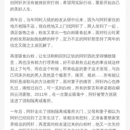
但阿轩并没有被挫折所打倒，希望用实际行动，重新开始自己
的美好人生。
两年后，当年同时入狱的粉友从狱中出来，因为与阿轩家住的
地方相隔不远，很自然地又上门找阿轩了，两人坐到了一起，
酒足饭饱之余，粉友又拿出一包白粉吸食起来，面对吐云吐雾
的粉友那副如痴如醉的样子，定力不足的阿轩那坚持了两年的
信念又随之土崩瓦解了。
再度吸食白粉，让生活刚刚回到正轨的阿轩因此变得懒散随
意，再也没有精力打理养殖，好不容易有点起色的事业就这样
划上了句号。而在这个时候，即将临盆的妻子这才发现，与自
己同床共枕的男人竟然是个瘾君子。痛哭、规劝……所有能让
阿轩悬崖勒马的方法都用了，面对妻子的痛苦，阿轩内心也挣
扎过，痛恨过自己，可一见到白粉，所有的誓言和承诺都在瞬
间云消雾散。2011年，在一次聚众吸毒中，阿轩被警方抓获
送进了强制隔离戒毒所。
一年后，阿轩走出了强制隔离戒毒所大门，父母和妻子都以为
阿轩已经回归了正常生活了。谁都没有想到，正准备重整家里
养殖业的阿轩，再度面对粉友递过来的白粉时，他又一次失控