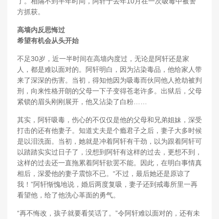
了。相隔不到半年时间，阿轩于去年10月在一次吸毒中被警
方抓获。
高墙内反思悔过
希望有机会从头开始
不足30岁，近一半时间在高墙内度过，无论是阿轩还是家
人，都是难以面对的。阿轩明白，因为沾染毒品，他给家人带
来了深深的伤害。当初，得知他因为吸毒而伙同他人抢劫被判
刑，向来性格开朗的父母一下子变得苍老许多。出狱后，父母
紧锁的眉头刚刚展开，他又沾染了白粉……
其实，阿轩吸毒，伤心的不仅仅是他的父母和兄弟姐妹，深受
打击的还有他妻子。知道丈夫是个瘾君子之后，妻子大多时候
是以泪洗面。当初，她就是冲着阿轩有干劲，以为跟着阿轩可
以踏踏实实过日子了，没想到阿轩有这样的过去，更想不到，
这样的过去还一直拖累着阿轩欲罢不能。因此，在明白事情真
相后，深爱他的妻子震惊不已。“不过，最后她还是原谅了
我！”阿轩惭愧地说，婚后两度复吸，妻子还到戒毒所里一再
看望他，给了他洗心革面的勇气。
“再不悔改，孩子就要看笑话了。”令阿轩难以面对的，还有未