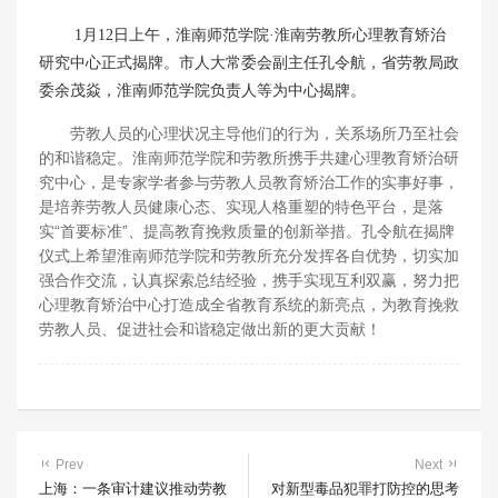
1月12日上午，淮南师范学院·淮南劳教所心理教育矫治
研究中心正式揭牌。市人大常委会副主任孔令航，省劳教局政
委余茂焱，淮南师范学院负责人等为中心揭牌。
劳教人员的心理状况主导他们的行为，关系场所乃至社会
的和谐稳定。淮南师范学院和劳教所携手共建心理教育矫治研
究中心，是专家学者参与劳教人员教育矫治工作的实事好事，
是培养劳教人员健康心态、实现人格重塑的特色平台，是落
实“首要标准”、提高教育挽救质量的创新举措。孔令航在揭牌
仪式上希望淮南师范学院和劳教所充分发挥各自优势，切实加
强合作交流，认真探索总结经验，携手实现互利双赢，努力把
心理教育矫治中心打造成全省教育系统的新亮点，为教育挽救
劳教人员、促进社会和谐稳定做出新的更大贡献！
Prev
Next
上海：一条审计建议推动劳教
对新型毒品犯罪打防控的思考