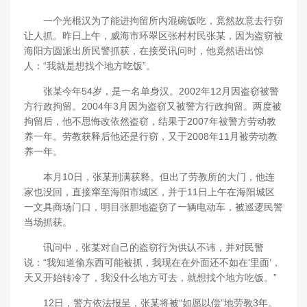
一个光棍汉为了能进拘留所内混碗饭吃，竟然故意去行窃
让人抓。昨日上午，威海市环翠区张村村民张某，因为盗窃被
海阳方圆派出所民警抓获，在接受讯问时，他竟然语出惊
人：“我就是想找个地方吃饭”。
张某今年54岁，是一名单身汉。2002年12月因盗窃被警
方行政拘留。2004年3月因为盗窃又被警方行政拘留。两度被
拘留后，他不思悔改依然盗窃，结果于2007年被警方劳动教
养一年。劳教获释后他还是行窃，又于2008年11月被劳动教
养一年。
本月10日，张某刑满获释。但出了劳教所的大门，他连
家也没回，直接窜至海阳市城区，并于11日上午在海阳城区
一文具商场门口，明目张胆地盗窃了一辆电动车，被巡逻民警
当场抓获。
讯问中，张某对自己的盗窃行为供认不讳，并对民警
说：“我知道偷东西可能被抓，我现在在外面还不如在‘里面’，
天又开始转冷了，我没什么地方可去，就想找个地方吃饭。”
12日，警方依法报呈，张某将被“如愿以偿”地劳教3年。