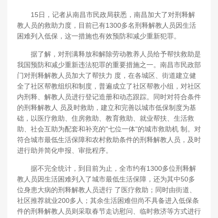
15日，记者从南昌市民政局获悉，南昌加大了对刑释解
教人员的救助力度，目前已有1300多名刑释解教人员因生活
困难列入低保，这一措施也有效预防和减少重新犯罪。
据了解，对刑满释放和解除劳动教养人员给予帮扶救助是
我国预防和减少重新违法犯罪的重要措施之一。南昌市民政部
门对刑释解教人员加大了帮扶力 度，在各城区、街道建立健
全了社区帮教组织和制度，普遍成立了社区帮教小组，对社区
内刑释、解教人员进行登记造册和动态跟踪。同时对符合条件
的刑释解教人 员及时救助，建立和完善以城市低保制度为基
础，以医疗救助、住房救助、教育救助、就业帮扶、生活救
助、社会互助为配套和补充的"七位一体"的城市救助机 制。对
符合城市最低生活保障和农村救助条件的刑释解教人员，及时
进行助并简化申报、审批程序。
据不完全统计，到目前为止，全市约有1300多位刑释解
教人员因生活困难列入了城市最低生活保障，还为其中50多
位身患大病的刑释解教人员进行 了医疗救助；同时由街道、
社区推荐就业200多人；其余生活困难但尚不具备进入低保条
件的刑释解教人员则采取春节走访慰问、临时救济等方式进行