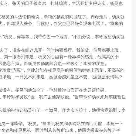
实习。每天的日子被查房、扎针填满，生活开始变得充实，杨灵也
杨灵的耳边悄悄地说，单纯的杨灵瞬间脸红了。养母走后，杨灵就
忧，但却没人关心、问候她，养父也已经好久没来电话了。“将来的
杨灵，你等等，我带你去一个地方。”不由分说，李玲拉起杨灵就
去了，准备在咱这儿开一间时尚西餐厅。我伯父、伯母都要上班，
建。第一眼看到李建，杨灵的心里有一种异样的感觉，他高高的个
么也忘不掉。而杨灵俊俏的面容也一样吸引了李建的注意。
做“内应”，李建总能在杨灵高兴的时候为她锦上添花，不高兴的
渐渐地，一日见不到李建，她就会感到坐立不安。“这就是爱情吗？
没有。杨灵问他怎么了，他总推说自己正在为开店忙碌。
玲对杨灵说:“走，我们去他家找他。”当李玲和杨灵来到李建暂住
我的神情让杨灵打了一个激灵。作为实习护士，她很快意识到，李
灵一阵眩晕。“杨灵。”当看到杨灵和李玲站在自己面前，李建一下
，李建和杨灵见第一面时刚从劳教所出来，他因为吸毒被劳教了半