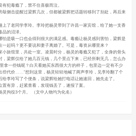
有犯毒瘾了，禁不住喜极而泣。
敲侧击提醒过梁辉几次，但都被梁辉把话题转移到了别处，再后来
上了老同学李玲。李玲把杨灵带到了许昌一家宾馆，给了她一支香
毒品的沼泽。
怕是吸一口也会得到很大的满足感。毒瘾让杨灵感到害怕，梁辉是
在一起吗？更不要说和妻子离婚了。可是，毒资从哪里来？
小旅馆里，共处一室。凌晨时分，杨灵的毒瘾又犯了，全身的骨头
时，梁辉仅给了她几百元钱，几个景点下来，已经所剩无几，怎么办
那里拿一些钱呢？白天看她买东西很大方的样子，包里边一定有不少
出些代价……”想到这里，杨灵轻轻地喊了两声李玲，见李玲翻了个
后给李玲写了个便条，说梁辉给她打电话让她速回，她先走了。
置有异，赶紧查看，发现钱丢了，遂报了案。
灵拘役3个月。 （文中人物均为化名）