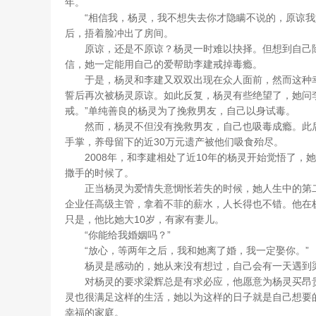
年。
“相信我，杨灵，我不想失去你才隐瞒不说的，原谅我好
后，捂着脸冲出了房间。
原谅，还是不原谅？杨灵一时难以抉择。但想到自己除
信，她一定能用自己的爱帮助李建戒掉毒瘾。
于是，杨灵和李建又双双出现在众人面前，然而这种幸
誓后再次被杨灵原谅。如此反复，杨灵有些绝望了，她问李
戒。”单纯善良的杨灵为了挽救男友，自己以身试毒。
然而，杨灵不但没有挽救男友，自己也吸毒成瘾。此后
手掌，养母留下的近30万元遗产被他们吸食殆尽。
2008年，和李建相处了近10年的杨灵开始觉悟了，
撒手的时候了。
正当杨灵为爱情失意惆怅若失的时候，她人生中的第二
企业任高级主管，拿着不菲的薪水，人长得也不错。他在
只是，他比她大10岁，有家有妻儿。
“你能给我婚姻吗？”
“放心，等两年之后，我和她离了婚，我一定娶你。”
杨灵是感动的，她从来没有想过，自己会有一天遇到
对杨灵的要求梁辉总是有求必应，他愿意为杨灵买昂贵
灵也很满足这样的生活，她以为这样的日子就是自己想要
幸福的家庭。