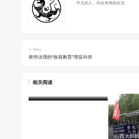
平凡的人，向往简单的生活
Prev
有悖法理的“收容教育”理应叫停
戒毒所民警耐心帮教 小伙戒毒
相关阅读
成功开起网店
含笑
5年前 (2021-04-14)
2298 阅读
山西太原