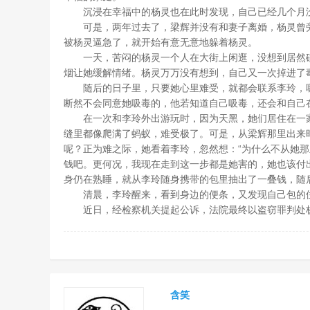
沉浸在幸福中的杨灵也在此时发现，自己已经几个月没
可是，两年过去了，梁辉并没有和妻子离婚，杨灵曾旁
被杨灵逼急了，就开始有意无意地躲着杨灵。
一天，苦闷的杨灵一个人在大街上闲逛，没想到居然碰
烟让她缓解情绪。杨灵万万没有想到，自己又一次掉进了
随后的日子里，只要她心里难受，就都会联系李玲，哪
断然不会同意她吸毒的，他若知道自己吸毒，还会和自己
在一次和李玲外出游玩时，因为天黑，她们居住在一家
缝里都像爬满了蚂蚁，难受极了。可是，从梁辉那里出来
呢？正为难之际，她看着李玲，忽然想：“为什么不从她
钱吧。更何况，我现在走到这一步都是她害的，她也该付
身仍在熟睡，就从李玲随身携带的包里抽出了一叠钱，随
清晨，李玲醒来，看到身边的便条，又发现自己包的位
近日，经检察机关提起公诉，法院最终以盗窃罪判处杨
含笑