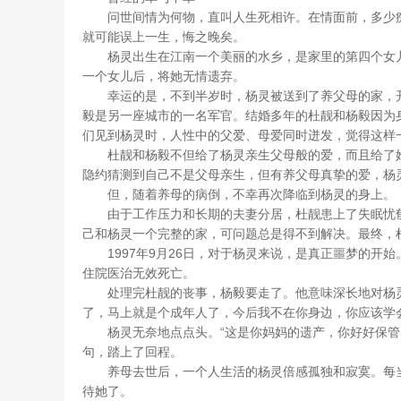
问世间情为何物，直叫人生死相许。在情面前，多少痴情
就可能误上一生，悔之晚矣。
杨灵出生在江南一个美丽的水乡，是家里的第四个女儿
一个女儿后，将她无情遗弃。
幸运的是，不到半岁时，杨灵被送到了养父母的家，开
毅是另一座城市的一名军官。结婚多年的杜靓和杨毅因为
们见到杨灵时，人性中的父爱、母爱同时迸发，觉得这样
杜靓和杨毅不但给了杨灵亲生父母般的爱，而且给了她
隐约猜测到自己不是父母亲生，但有养父母真挚的爱，杨
但，随着养母的病倒，不幸再次降临到杨灵的身上。
由于工作压力和长期的夫妻分居，杜靓患上了失眠忧郁
己和杨灵一个完整的家，可问题总是得不到解决。最终，
1997年9月26日，对于杨灵来说，是真正噩梦的开
住院医治无效死亡。
处理完杜靓的丧事，杨毅要走了。他意味深长地对杨灵
了，马上就是个成年人了，今后我不在你身边，你应该学
杨灵无奈地点点头。“这是你妈妈的遗产，你好好保管，
句，踏上了回程。
养母去世后，一个人生活的杨灵倍感孤独和寂寞。每当
待她了。