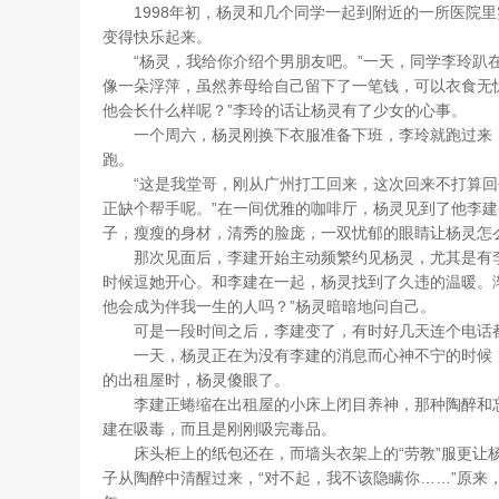
1998年初，杨灵和几个同学一起到附近的一所医院里
变得快乐起来。
“杨灵，我给你介绍个男朋友吧。”一天，同学李玲趴在
像一朵浮萍，虽然养母给自己留下了一笔钱，可以衣食无
他会长什么样呢？”李玲的话让杨灵有了少女的心事。
一个周六，杨灵刚换下衣服准备下班，李玲就跑过来：“
跑。
“这是我堂哥，刚从广州打工回来，这次回来不打算回
正缺个帮手呢。”在一间优雅的咖啡厅，杨灵见到了他李
子，瘦瘦的身材，清秀的脸庞，一双忧郁的眼睛让杨灵怎
那次见面后，李建开始主动频繁约见杨灵，尤其是有李玲
时候逗她开心。和李建在一起，杨灵找到了久违的温暖。
他会成为伴我一生的人吗？”杨灵暗暗地问自己。
可是一段时间之后，李建变了，有时好几天连个电话都
一天，杨灵正在为没有李建的消息而心神不宁的时候，李
的出租屋时，杨灵傻眼了。
李建正蜷缩在出租屋的小床上闭目养神，那种陶醉和忘
建在吸毒，而且是刚刚吸完毒品。
床头柜上的纸包还在，而墙头衣架上的“劳教”服更让杨
子从陶醉中清醒过来，“对不起，我不该隐瞒你……”原来