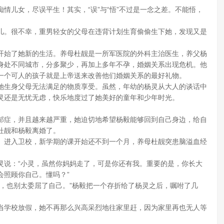
儿女，尽误平生！其实，“误”与“悟”不过是一念之差。不能悟，
。很不幸，重男轻女的父母在违背计划生育偷偷生下她，发现又是
始了她新的生活。养母杜靓是一所军医院的外科主治医生，养父杨
身处不同城市，分多聚少，再加上多年不孕，婚姻关系出现危机。他
一个可人的孩子就是上帝送来改善他们婚姻关系的最好礼物。
生身父母无法满足的物质享受。虽然，年幼的杨灵从大人的谈话中
灵还是无忧无虑，快乐地度过了她美好的童年和少年时光。
症，并且越来越严重，她迫切地希望杨毅能够回到自己身边，给自
杜靓和杨毅离婚了。
始。进入卫校，新学期的课开始还不到一个月，养母杜靓突患脑溢血经
说：“小灵，虽然你妈妈走了，可是你还有我。重要的是，你长大
会照顾你自己。懂吗？”
也别太委屈了自己。”杨毅把一个存折给了杨灵之后，嘱咐了几
学校放假，她不再那么兴高采烈地往家里赶，因为家里再也无人等