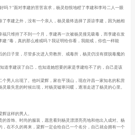
吗？”面对李建的苦苦哀求，杨灵怨恨地瞪了李建和李玲二人一眼
了李建之外，没有一个亲人，杨灵最终选择了原谅李建，因为她相
福只维持了不到一个月，李建再一次被杨灵撞见吸毒，而李建在发
建:“毒，真的那么难戒吗？我证明给你看，我能戒，你也一样能
的日子里，尽管多次进入劳教所、戒毒所，杨灵仍没有摆脱毒魔的
她知道李建误了自己，也知道她想要的家是李建给不了的，自己是该
个男人出现了。他叫梁辉，家在平顶山，现在许昌一家知名的私营
杨灵最失意的时候出现，对杨灵嘘寒问暖，逐渐走进了杨灵的心里。
梁辉这样的男人。
的首饰、时尚的服装，愿意看到杨灵漂漂亮亮地和他出入成对。杨
的，在不久的将来，梁辉一定会给自己一个名分，自己就会拥有一个