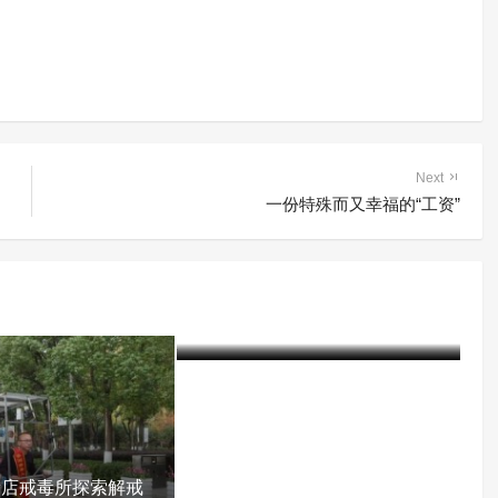
Next
一份特殊而又幸福的“工资”
“禁毒奇人”孟进生走海南省府
城戒毒所教育矫治课堂
含笑
8年前 (2019-03-18)
4727 阅读
新店戒毒所探索解戒