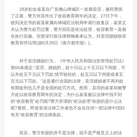
28岁妇女崔某在广东佛山禅城区一发廊卖淫，被民警抓
了正着，警方对其作出了收容教育两年的决定。27日下午，
收到决定书的崔某家属向禅城区法制局申请行政复议，崔某丈
夫认为警方处罚过重，警方回应是依法处理，收容教育一直都
在执行实施。但资深行政法律师梅春来认为，对卖淫嫖娼收容
教育有悖法理(据6月28日《南方都市报》)。
对于卖淫嫖娼行为，《中华人民共和国治安管理处罚法》
第66条规定:“卖淫、嫖娼的，处十日以上十五日以下拘留，可
以并处五千元以下罚款;情节较轻的，处五日以下拘留或者五
百元以下罚款。”这是通行全国的法律，卖淫嫖娼者不再判处
有期徒刑也几乎是全国的处罚方式。然而，卖淫的崔某却被警
方处以收容教育两年的决定，为什么崔某被以法律中找不到
的“收容教育”处罚呢?警方所谓的“依法处理”依据的是什么法
呢?显然，即使资深法律工作者也不会在任何一部法律中找到
有关“收容教育”的法律条款。
其实，警方依据的并不是法律，或不是严格意义上的法