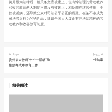
例升级为法律后，相关条文应被废止，但有悖法理的劳动教养
和收容教育两大制度不仅没有被废止，相反却在继续使用，不
仅被诟病，还导致公众对司法公平公正的质疑。崔某不该成为
司法滞后行为的牺牲品，建议全国人大废止有悖法治精神的劳
动教养和收容教育制度。
Prev
Next
贵州省未教所“十个一活动”助
情与毒
推禁毒戒毒教育工作
相关阅读