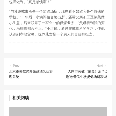
也没做到。“真是惭愧啊！”
“与其说戒毒所是一个监管场所，现在看不如称它是个特殊的
学校。”一年后，小洪评估合格出所，还帮父亲加工豆芽菜做
小生意，后来联系了一家企业的供煤业务。“父母看到我的变
化，乐得嘴都合不上。”小洪说，通过在戒毒所的学习，使他
认识到孝敬父母、抚养儿女是一个男人的责任和担当。
Prev
Next
北京市劳教局升级政法队伍管
大同市劳教（戒毒）所 “七
理系统
跑”改善民生状况促场所和谐
相关阅读