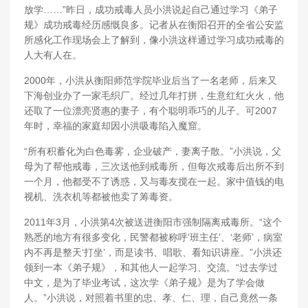
放学……”昨日，成功戒毒人员小洪说起自己通过学习《弟子
规》成功戒毒经历感慨良多。记者从在衡阳召开的全省公安监
所感化工作现场会上了解到，像小洪这样通过学习成功戒毒的
人大有人在。
2000年，小洪从衡阳师范学院毕业后当了一名老师，后来又
下海创业办了一家毛织厂。经过几年打拼，生意红红火火，他
还取了一位漂亮贤惠的妻子，有个聪明乖巧的儿子。可2007
年时，幸福的家庭却因小洪吸毒陷入魔窟。
“所有积蓄化为白色毒雾，企业破产，妻离子散。”小洪说，父
母为了帮他戒毒，三次送他到戒毒所，但每次戒毒后出所不到
一个月，他都受不了诱惑，又与毒友搅在一起。家中值钱的电
视机、洗衣机等都被他卖了筹毒资。
2011年3月，小洪第4次被送进衡阳市强制隔离戒毒所。“这个
熟悉的地方有很多变化，民警都被称呼‘班主任’、‘老师’，病室
内不再是整天‘打坐’，而是读书、唱歌、看知识讲座。”小洪还
领到一本《弟子规》，和其他人一起学习、交流。“过去学过
中文，是为了毕业考试，这次学《弟子规》是为了学会做
人。”小洪说，对照着书里的忠、孝、仁、理，自己竟然一条