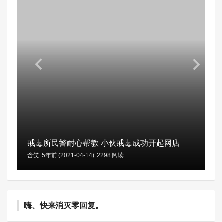
戒毒所民警耐心帮教 小伙戒毒成功开起网店
含笑
5年前 (2021-04-14)
2298 阅读
嗨、快来消灭零回复。