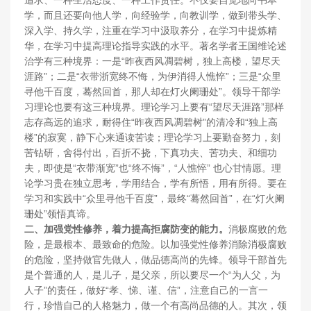
追求、一种生活态度、
一种工作责任。不仅要自觉地向书本
学，而且还要向他人学，
向经验学，向教训学，做到带头学、
深入学、持久学，
注重在学习中汲取养分，在学习中提炼精
华，
在学习中提高理论指导实践的水平。
著名学者王国维论述
治学有三种境界：一是“昨夜西风凋碧树，
独上高楼，望尽天
涯路”；二是“衣带浙宽终不悔，
为伊消得人憔悴”；三是“众里
寻他千百度，蓦然回首，
那人却在灯火阑珊处”。领导干部学
习理论也要有这三种境界。
理论学习上要有“望尽天涯路”那样
志存高远的追求，耐得住“
昨夜西风凋碧树”的清冷和“独上高
楼”的寂寞，
静下心来通读苦读；理论学习上要勤奋努力，刻
苦钻研，舍得付出，
百折不挠，下真功夫、苦功夫、和细功
夫，即使是“衣带渐宽”也“
终不悔”，“人憔悴” 也心甘情愿。理
论学习贵在独立思考，学用结合，学有所悟，
用有所得。要在
学习和实践中“众里寻他千百度”，最终“
蓦然回首”，在“灯火阑
珊处”领悟真谛。
二、加强党性修养，着力提高拒腐防变的能力。
消极腐败的危
险，
是最根本、最致命的危险。以加强党性修养消除消极腐败
的危险，
坚持做官先做人，做品德高尚的先锋。领导干部首先
是个普通的人，
是儿子，是父亲，所以要尽一个“为人父，为
人子”的责任，做好“
孝、悌、谨、信”，注意自己的一言一
行，珍惜自己的人格魅力，
做一个有高尚品德的人。其次，领