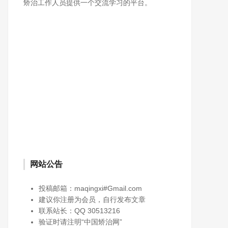
矫治工作人员提供一个交流学习的平台。
网站公告
投稿邮箱：maqingxi#Gmail.com
建议你注册为会员，自行发布文章
赤峰市戒毒所三个“融合” 深入
联系站长：QQ 30513216
加强爱国主义思想教育
验证时请注明“中国矫治网”