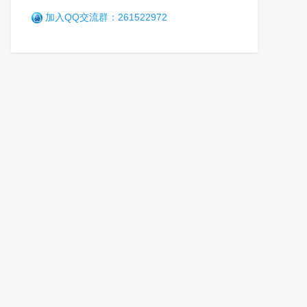
军
7年前 (2019-10-14)
4996 阅读
加入QQ交流群：261522972