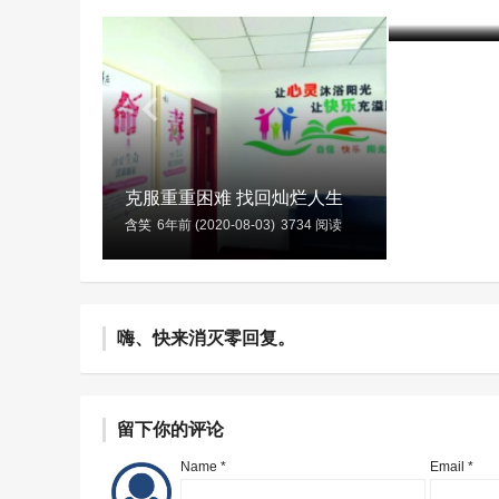
含笑
7年前 (20
克服重重困难 找回灿烂人生
含笑
6年前 (2020-08-03)
3734 阅读
嗨、快来消灭零回复。
留下你的评论
Name *
Email *