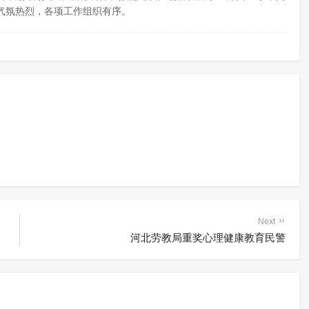
气氛热烈，各项工作组织有序。
Next
河北劳教局重奖心理健康教育民警
制隔离戒毒所创新戒
以书法为主的表达性
取得良好效果