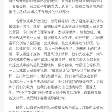
所组织开展的戒毒操比赛的场景。省劳教戒毒所在全国首创了
一套戒毒操，经过近半年的尝试，从明年开始在全省劳教系统
推行，将成为 考核工作绩效的组成部分。
省劳教戒毒所政治处、教育科等部门为了避免常规的体能
锻炼由于强度、速度、单调枯燥等原因难以适应戒毒人员康复
的需要，专门聘请心理学专家、太 极拳教练、瑜伽教练、健
美操教练等专业人员，依据戒毒人员生理、心理特征，共同摸
索研究创编了全国第一套戒毒操。整套戒毒操动作舒缓、协
调，音律优美、轻 松，给人一种热爱生活、积极向上的启迪
感，不仅锻炼了身体，而且陶冶了情操。他们先在该所一大队
30名戒毒劳教人员中试练，效果良好，戒毒劳教人员普遍反
映这套戒毒操能起到适度锻炼、振奋精神、增强信心等作用。
一大队戒毒人员郭平说道："戒毒操让我们感受到了民警的关
怀，在排练过程中，他们都很辛苦。我们 都很喜欢这套操，
听到音乐，不由自主地就想跳，不仅对我们的身体有益，更磨
练了我们的毅力，使我们有足够的信心远离毒品，重返人
生。"在今年"6·26" 国际禁毒日宣传教育活动中，该套戒毒操
首次演示，就受到了各级领导的好评。
目前，山西省劳教局以劳教戒毒所为试点，准备向全省劳