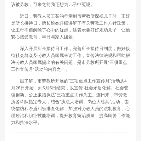
该被劳教，可来之前我还想为儿子申冤呢。”
近日，劳教人员王某的母亲到市劳教所探视儿子时，正好
是所长接待日，所长给她详细讲解了有关劳教工作方针政策，
让王母不但解除了心中的疑虑，还表示要好好规劝儿子，让他
安心接受教育，早日与家人团聚。
深入开展所长接待日工作，完善所长接待日制度，做好接
待社会群众及劳教人员家属来访工作，宣传法律法规和帮助解
决劳教人员家属提出的有关问题，是市劳教所开展“三项重点
工作宣传月”活动的内容之一。
据了解，市劳教所开展的“三项重点工作宣传月”活动从4
月26日开始，到6月5日结束，以宣传“社会矛盾化解、社会管
理创新、公正廉洁执法”三项重点工作为主。连日来，市劳教
所各科队指定专人，结合“执法大培训、岗位大练兵”活动，围
绕信访和矛盾纠纷排查化解，加强对劳教人员的法制教育、心
理矫治和职业技能培训，提升教育矫治质量，提高民警工作能
力和执法水平。