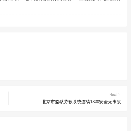
Next
北京市监狱劳教系统连续13年安全无事故
制隔离戒毒所创新戒
以书法为主的表达性
取得良好效果