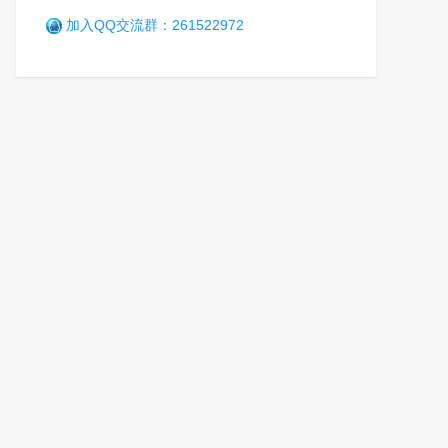
军
7年前 (2019-10-14)
4986 阅读
加入QQ交流群：261522972