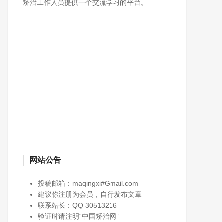
矫治工作人员提供一个交流学习的平台。
网站公告
投稿邮箱：maqingxi#Gmail.com
建议你注册为会员，自行发布文章
赤峰市戒毒所三个“融合” 深入
联系站长：QQ 30513216
加强爱国主义思想教育
验证时请注明“中国矫治网”