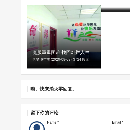
含笑
7年前 (20
克服重重困难 找回灿烂人生
含笑
6年前 (2020-08-03)
3724 阅读
嗨、快来消灭零回复。
留下你的评论
Name *
Email *