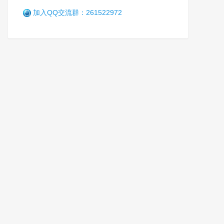
加入QQ交流群：261522972
乘风破浪正当时 —— 广西女
子强制隔离戒毒所砥砺奋进二
十载
笑
6年前 (2021-01-08)
2905 阅读