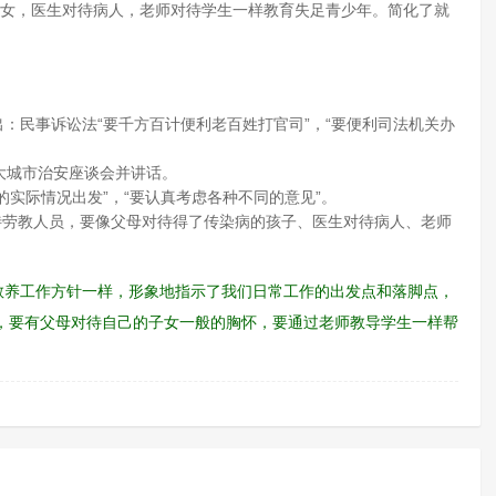
女，医生对待病人，老师对待学生一样教育失足青少年。简化了就
。
出：民事诉讼法“要千方百计便利老百姓打官司”，“要便利司法机关办
五大城市治安座谈会并讲话。
的实际情况出发”，“要认真考虑各种不同的意见”。
待劳教人员，要像父母对待得了传染病的孩子、医生对待病人、老师
。
动教养工作方针一样，形象地指示了我们日常工作的出发点和落脚点，
，要有父母对待自己的子女一般的胸怀，要通过老师教导学生一样帮