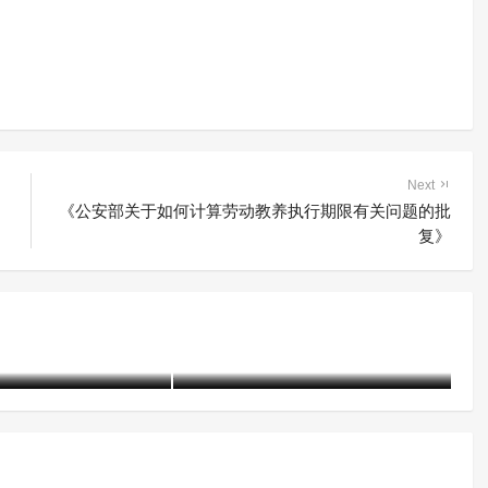
Next
《公安部关于如何计算劳动教养执行期限有关问题的批
复》
“听、说、观、写、考”——戒
5起戒毒工作指导
毒所里的国家安全主题教育“一
个都不能少”
21-07-13)
2796 阅读
含笑
5年前 (2021-04-15)
3022 阅读
含