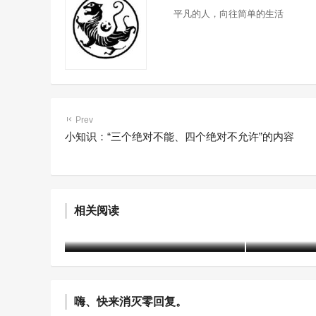
平凡的人，向往简单的生活
Prev
小知识：“三个绝对不能、四个绝对不允许”的内容
赤峰市戒毒所2021年度信息宣
司法部发布
相关阅读
传工作侧记
性案例
建军
4年前 (2022-05-05)
2182 阅读
含笑
5年前 (20
嗨、快来消灭零回复。