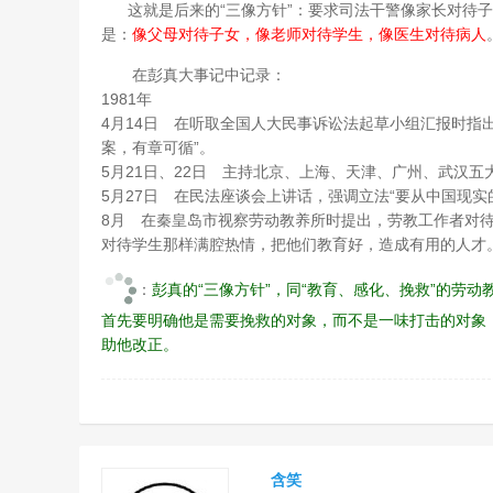
这就是后来的“三像方针”：要求司法干警像家长对待子
是：
像父母对待子女，像老师对待学生，像医生对待病人
在彭真大事记中记录：
1981年
4月14日 在听取全国人大民事诉讼法起草小组汇报时指
案，有章可循”。
5月21日、22日 主持北京、上海、天津、广州、武汉
5月27日 在民法座谈会上讲话，强调立法“要从中国现实
8月 在秦皇岛市视察劳动教养所时提出，劳教工作者对
对待学生那样满腔热情，把他们教育好，造成有用的人才
：
彭真的“三像方针”，同“教育、感化、挽救”的劳
首先要明确他是需要挽救的对象，而不是一味打击的对象
助他改正。
含笑