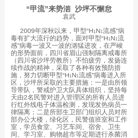
“甲流”来势汹
沙坪不懈怠
袁武
2009
年深秋以来，甲型“H
N
流感”病
1
1
毒有扩大流行的趋势，面对甲型“H
N
流
1
1
感”病毒一波又一波的汹猛进攻，在严峻
的形势面前，四川省眉山强制隔离戒毒所
（四川省沙坪劳教所）不怕疲劳，发扬连
续作战的精神，采取了各种有效预防措
施，努力切断甲型“H
N
流感”病毒进入所
1
1
区，沙坪所采取的主要措施：一是由所领
导带队，警戒护卫大队具体组织，坚持每
天由2名民警对进入管理区的所有人员进
行红外线电子体温检测，发现发热病员一
律隔离；二是所部生卫部门组织人员对所
部办公大楼，绿化区，民警值班室和工作
室，学员食堂、习艺车间、宿舍、卫生
间、学习室、购物超市等定期进行杀菌消