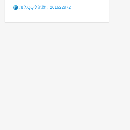
加入QQ交流群：261522972
乘风破浪正当时 —— 广西女
子强制隔离戒毒所砥砺奋进二
十载
笑
6年前 (2021-01-08)
2907 阅读