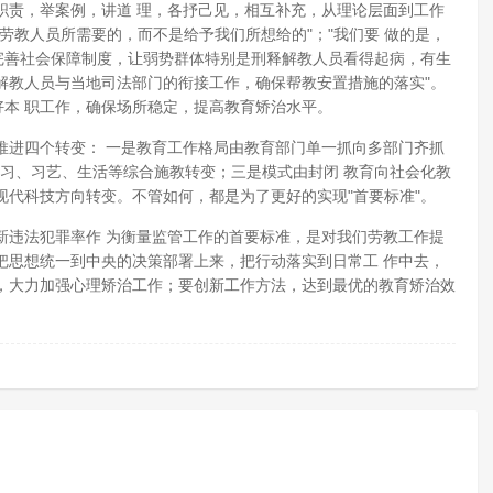
责，举案例，讲道 理，各抒己见，相互补充，从理论层面到工作
劳教人员所需要的，而不是给予我们所想给的"；"我们要 做的是，
完善社会保障制度，让弱势群体特别是刑释解教人员看得起病，有生
释解教人员与当地司法部门的衔接工作，确保帮教安置措施的落实"。
好本 职工作，确保场所稳定，提高教育矫治水平。
进四个转变： 一是教育工作格局由教育部门单一抓向多部门齐抓
、学习、习艺、生活等综合施教转变；三是模式由封闭 教育向社会化教
代科技方向转变。不管如何，都是为了更好的实现"首要标准"。
违法犯罪率作 为衡量监管工作的首要标准，是对我们劳教工作提
把思想统一到中央的决策部署上来，把行动落实到日常工 作中去，
，大力加强心理矫治工作；要创新工作方法，达到最优的教育矫治效
。