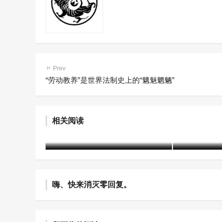
Prev
“劳动教养”是世界法制史上的“魑魅魍魉”
赤峰市戒毒所2021年度信息宣
司法部发布
相关阅读
传工作侧记
性案例
建军
4年前 (2022-05-05)
2186 阅读
含笑
5年前 (20
嗨、快来消灭零回复。