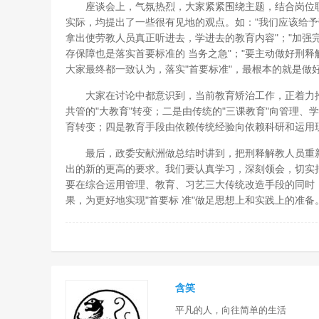
座谈会上，气氛热烈，大家紧紧围绕主题，结合岗位职
实际，均提出了一些很有见地的观点。如："我们应该给予
拿出使劳教人员真正听进去，学进去的教育内容"；"加强
存保障也是落实首要标准的 当务之急"；"要主动做好刑
大家最终都一致认为，落实"首要标准"，最根本的就是做
大家在讨论中都意识到，当前教育矫治工作，正着力推
共管的"大教育"转变；二是由传统的"三课教育"向管理
育转变；四是教育手段由依赖传统经验向依赖科研和运用现
最后，政委安献洲做总结时讲到，把刑释解教人员重新
出的新的更高的要求。我们要认真学习，深刻领会，切实
要在综合运用管理、教育、习艺三大传统改造手段的同时
果，为更好地实现"首要标 准"做足思想上和实践上的准备
含笑
平凡的人，向往简单的生活