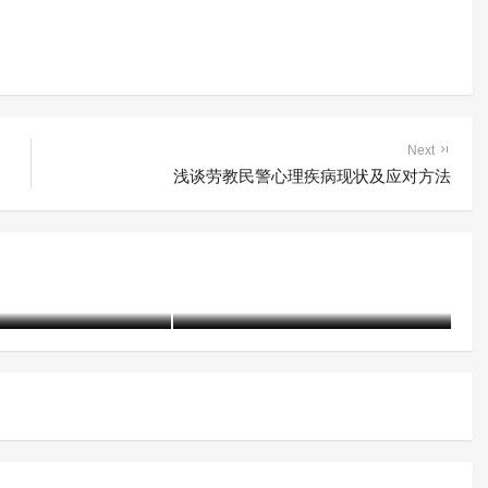
Next
浅谈劳教民警心理疾病现状及应对方法
“听、说、观、写、考”——戒
5起戒毒工作指导
毒所里的国家安全主题教育“一
个都不能少”
21-07-13)
2796 阅读
含笑
5年前 (2021-04-15)
3026 阅读
含