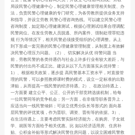
局设民警心理健康中心，制定民警心理健康管理相关制度、办
法，负责民警心理健康的专门研究，为各劳教所提供业务支持
和指导，并设立劳教 民警心理咨询热线。可以建立民警心理
咨询制度，如定期心理健康测试，根据心理测试结果合理调配
民警岗位。在发生劳教人员脱逃、所内案件、强制处理罪犯违
规 行为等情况下，相关民警必须接受组织的心理调整。从上
到下形成一套完善的民警心理健康管理制度，从制度上有效解
决民警心理压力问题。（2）、切实解决从优 待警问题 当
前，劳教民警的各类待遇仍与社会上许多行业有较大差距，与
民警的付出尚不成正比。建议从以下几方面落实从优待警：
1）、根据相关政策，逐步提 高民警基本工资水平，对直接管
理的民警，可以参照教师课时费的模式，设立一定标准的出勤
津贴，从而提高一线民警的经济待遇。2）、在政治待遇上，
一方面要 建立公平、公正、公开的干部竞聘选拔机制，给每
一位民警同等的竞争机会；另一方面，在非领导职务晋升上，
应适当向一线民警倾斜；可设立优秀分队长等形式的 面向基
层民警的评优奖项，作为晋职、调资、晋衔等的依据。3）、
在生活待遇上，主要考虑民警实际经济能力，在购房、子女就
学、就医等方面给予相关优惠。比 如以经济适用房、住房补
贴、公积金补贴等形式解决民警住房问题，以设立困难民警救