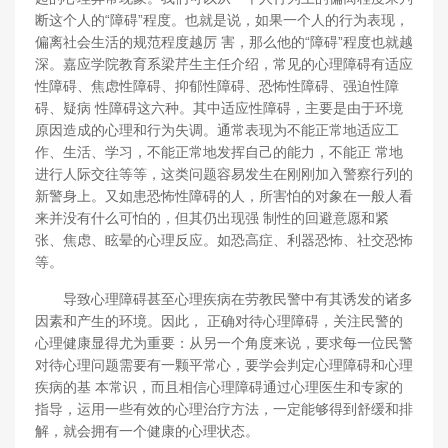
断这个人的“障碍”程度。也就是说，如果一个人的行为表现，
偏离社会生活的规范程度越厉 害，那么他的“障碍”程度也就越
深。嘉应学院教育系梁芹生主任介绍，常见的心理障碍有适应
性障碍、焦虑性障碍、抑郁性障碍、恐怖性障碍、强迫性障
碍、疑病 性障碍这六种。其中适应性障碍，主要是由于环境
原因造成的心理和行为失调。通常表现为不能正常地适应工
作、生活、学习，不能正常地发挥自己的能力，不能正 常地
进行人际交往等等，这类问题容易发生在刚刚加入警察行列的
新警身上。又如患恐怖性障碍的人，所害怕的对象在一般人看
来并没有什么可怕的，但其仍出现强 制性的回避意愿和紧
张、焦虑、眩晕的心理反应。如恐高症、利器恐怖、社交恐怖
等。
导致心理障碍甚至心理疾病在劳教民警中有其诱发的诸多
因素和产生的环境。因此， 正确对待心理障碍，关注民警的
心理健康显得尤为重要：从另一个角度来说，要求每一位民警
对待心理问题需要有一颗平常心，要学会判定心理障碍和心理
疾病的基 本常识，而且相信心理障碍通过心理医生和专家的
指导，运用一些有效的心理治疗方法，一定能够得到舒缓和排
解，就会拥有一个健康的心理状态。