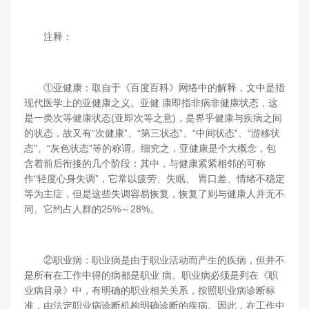
注释：
①亚健康：取自于《百度百科》网络中的解释，文中是指
现代医学上的亚健康之义。亚健 康即指非病非健康状态，这
是一类次等健康状态(亚即次等之意)，是界乎健康与疾病之间
的状态，故又有“次健康”、“第三状态”、“中间状态”、“游移状
态”、“灰色状态”等的称谓。细究之，亚健康是个大概念，包
含着前后衔接的几个阶段：其中，与健康紧紧相邻的可称
作“轻度心身失调”，它常以疲劳、失眠、 胃口差、情绪不稳定
等为主症，但是这些失调容易恢复，恢复了则与健康人并无不
同。它约占人群的25%～28%。
②职业病：职业病是由于职业活动而产生的疾病，但并不
是所有在工作中得的病都是职业 病。职业病必须是列在《职
业病目录》中，有明确的职业相关关系，按照职业病诊断标
准，由法定职业病诊断机构明确诊断的疾病。因此，在工作中