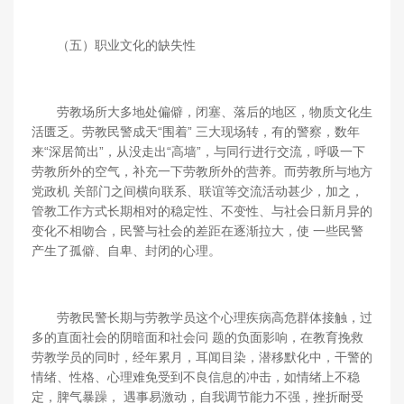
（五）职业文化的缺失性
劳教场所大多地处偏僻，闭塞、落后的地区，物质文化生
活匮乏。劳教民警成天“围着” 三大现场转，有的警察，数年
来“深居简出”，从没走出“高墙”，与同行进行交流，呼吸一下
劳教所外的空气，补充一下劳教所外的营养。而劳教所与地方
党政机 关部门之间横向联系、联谊等交流活动甚少，加之，
管教工作方式长期相对的稳定性、不变性、与社会日新月异的
变化不相吻合，民警与社会的差距在逐渐拉大，使 一些民警
产生了孤僻、自卑、封闭的心理。
劳教民警长期与劳教学员这个心理疾病高危群体接触，过
多的直面社会的阴暗面和社会问 题的负面影响，在教育挽救
劳教学员的同时，经年累月，耳闻目染，潜移默化中，干警的
情绪、性格、心理难免受到不良信息的冲击，如情绪上不稳
定，脾气暴躁， 遇事易激动，自我调节能力不强，挫折耐受