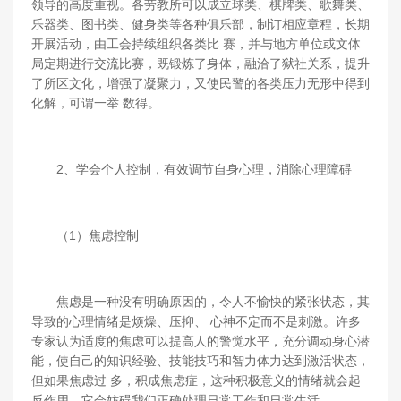
领导的高度重视。各劳教所可以成立球类、棋牌类、歌舞类、
乐器类、图书类、健身类等各种俱乐部，制订相应章程，长期
开展活动，由工会持续组织各类比 赛，并与地方单位或文体
局定期进行交流比赛，既锻炼了身体，融洽了狱社关系，提升
了所区文化，增强了凝聚力，又使民警的各类压力无形中得到
化解，可谓一举 数得。
2、学会个人控制，有效调节自身心理，消除心理障碍
（1）焦虑控制
焦虑是一种没有明确原因的，令人不愉快的紧张状态，其
导致的心理情绪是烦燥、压抑、 心神不定而不是刺激。许多
专家认为适度的焦虑可以提高人的警觉水平，充分调动身心潜
能，使自己的知识经验、技能技巧和智力体力达到激活状态，
但如果焦虑过 多，积成焦虑症，这种积极意义的情绪就会起
反作用，它会妨碍我们正确处理日常工作和日常生活。