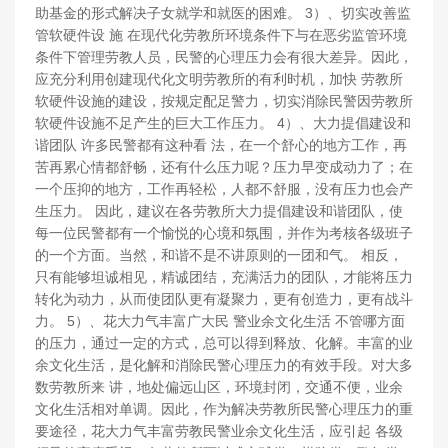
助基金的形式解决子女就学和就医的困难。 3）、切实改善监
管软硬件设 施 在现代化劳教所环境条件下与在恶劣监管环境
条件下管理劳教人员，民警的心理压力会有很大差异。因此，
应充分利用创建现代化文明劳教所的有利时机，加快 劳教所
软硬件设施的建设，按规定配足警力，切实消除民警因劳教所
软硬件设施不足产生的巨大工作压力。 4）、大力提倡建设和
谐团队 许多民警都有这种看 法，在一个舒心的地方工作，再
苦再累心情都舒畅，还有什么压力呢？压力早变成动力了；在
一个压抑的地方，工作再轻松，人都不舒服，没有压力也会产
生压力。 因此，建议在各劳教所大力提倡建设和谐团队，使
每一位民警都有一个愉悦的心境和氛围，并作为考核各级班子
的一个方面。当然，和谐不是不讲原则的一团和气。 相反，
只有能够坦诚相见，精诚团结，充满活力的团队，才能将压力
转化为动力，从而使团队更有凝聚力，更有创造力，更有战斗
力。 5）、花大力气丰富广大民 警业余文化生活 不管哪方面
的压力，通过一定的方式，总可以得到释放、化解。丰富的业
余文化生活，是化解和消除民警心理压力的有效手段。对大多
数劳教所来 讲，地处偏远山区，环境封闭，交通不便，业余
文化生活相对单调。因此，作为解决劳教所民警心理压力的重
要途径，花大力气丰富劳教民警业余文化生活，应引起 各级