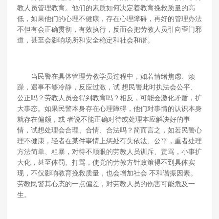
教人员管理教育。他们的素质如何决定着教育挽救质量的高
低，如果他们的心理不健康，存在心理障碍，再好的管理办法
不但有会正确贯彻，有效执行，反而会把劳教人员引向歪门邪
道，甚至会影响场所和安全稳定和社会和谐。
当民警在具体管理劳教学员过程中，如若情绪焦虑、烦
躁，遇事不够冷静，反应过激，试 想民警此时执法会公平、
公正吗？劳教人员会得到教育吗？相反，可能会激化矛盾，扩
大事态。如果民警本身存在心理障碍，他们对事情的认识本身
就存在偏颇，或 者说不能正确对待或处理本应解决好的事
情，试想处理会合理、合情、合法吗？简而言之，如若民警心
理不健康，轻者在某件事情上惩处有失依法、公平，重者处理
方法简单、粗暴，对待不顺眼的劳教人员训斥、责骂，小事扩
大化，甚至体罚、打骂，使党的劳教方针政策得不到具体实
现，不仅影响教育挽救质量，也会增加社会 不和谐振因素。
劳教民警其心态的一点偏差，对劳教人员的伤害可能危及一
生。