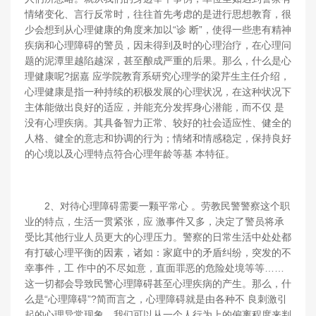
情绪变化、言行反常时，往往首先考虑的是进行思想教育，很
少会想到从心理健康的角度来加以“诊 断”，使得一些患有精神
疾病和心理障碍的警员，因未得到及时的心理治疗，在心理问
题的泥潭里越陷越深，甚至酿成严重的后果。那么，什么是心
理健康呢?据嘉 应学院教育系研究心理学的梁芹生主任介绍，
心理健康是指一种持续的积极发展的心理状况，在这种状况下
主体能做出良好的适应，并能充分发挥身心潜能，而不仅 是
没有心理疾病。其具备智力正常、较好的社会适应性、健全的
人格、健全的意志和协调的行为；情绪和情感稳定，保持良好
的心境以及心理特点符合心理年龄等基 本特征。
2、对待心理障碍需要一颗平常心 。劳教民警警察这个职
业的特点，生活一贯紧张，应 激事件又多，决定了警员将承
受比其他行业人员更大的心理压力。警察的日常生活中处处都
有打破心理平衡的因素，诸如：家庭中的矛盾纠纷，突发的不
幸事件，工 作中的不尽如意，直面罪恶的危险处境等等……
这一切都会导致民警心理障碍甚至心理疾病的产生。那么，什
么是“心理障碍”?简而言之，心理障碍就是由各种不 良刺激引
起的心理异常现象。我们可以从一个人行为上的偏离程度来判