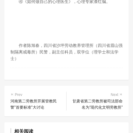
④《如何做自己的心理医生》，心理专家漆红编。
作者陈旭春，四川省沙坪劳动教养管理所（四川省眉山强
制隔离戒毒所）民警，副主任科员，双学位（理学士和法学
士）
Prev
Next
河南第二劳教所开展管教民
甘肃省第二劳教所被司法部命
警"首要标准"大讨论
名为“现代化文明劳教所”
相关阅读