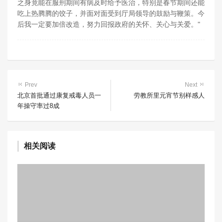
之身竟能在服刑期间有病及时给予医治，特别是春节期间还能
吃上热腾腾的饺子，并面对面受到厅局领导的鼓励与鞭策。今
后我一定要加倍改造，努力回报政府的关怀、关心与关爱。"
Prev
Next
北京首批通过康复戒毒人员一
劳教所里元宵节别样感人
年操守率过8成
相关阅读