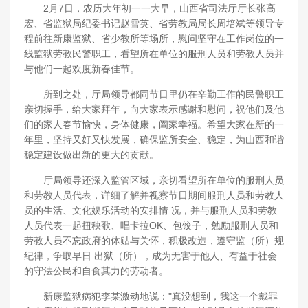
2月7日，农历大年初一一大早，山西省司法厅厅长张高
宏、省监狱局纪委书记赵雪英、省劳教局局长周培斌等领导专
程前往新康监狱、省少教所等场所，慰问坚守在工作岗位的一
线监狱劳教民警职工，看望所在单位的服刑人员和劳教人员并
与他们一起欢度新春佳节。
所到之处，厅局领导都同节日里仍在辛勤工作的民警职工
亲切握手，给大家拜年，向大家表示感谢和慰问，祝他们及他
们的家人春节愉快，身体健康，阖家幸福。希望大家在新的一
年里，坚持又好又快发展，确保监所安全、稳定，为山西和谐
稳定建设做出新的更大的贡献。
厅局领导还深入监管区域，亲切看望所在单位的服刑人员
和劳教人员代表，详细了解并视察节日期间服刑人员和劳教人
员的生活、文化娱乐活动的安排情 况，并与服刑人员和劳教
人员代表一起扭秧歌、唱卡拉OK、包饺子，勉励服刑人员和
劳教人员不忘政府的体贴与关怀，积极改造，遵守监（所）规
纪律，争取早日 出狱（所），成为无害于他人、有益于社会
的守法公民和自食其力的劳动者。
新康监狱病犯李某激动地说："真没想到，我这一个戴罪