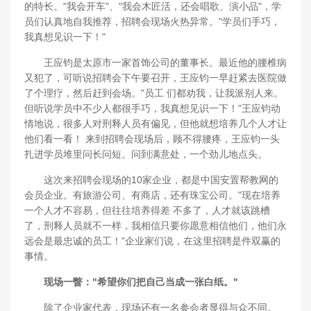
的特长。"我会开车"、"我会木匠活，还会唱歌、演小品"，学
员们认真地自我推荐，招聘会现场火热异常。"学员们手巧，
我真想见识一下！"
王应钧是太原市一家首饰公司的董事长。最近他的腰椎病
又犯了，可听说招聘会下午要召开，王应钧一早赶紧去医院做
了个理疗，然后赶到会场。"员工 们都劝我，让我派别人来。
但听说学员中不少人都很手巧，我真想见识一下！"王应钧动
情地说，很多人对刑释人员有偏见，但他就想培养几个人才让
他们看一看！ 来到招聘会现场后，顾不得腰疼，王应钧一头
扎进学员堆里问长问短。问到满意处，一个劲儿地点头。
这次来招聘会现场的10家企业，都是中国安置帮教网的
会员企业。有旅游公司、有商店，还有珠宝公司。"现在培养
一个人才不容易，但往往培养得差 不多了，人才就该跳槽
了，刑释人员就不一样，我相信只要你愿意相信他们，他们永
远会是最忠诚的员工！"企业家们说，在这里招聘是件双赢的
事情。
现场一瞥："希望你们把自己当成一张白纸。"
除了企业家代表，现场还有一名参会者显得与众不同。