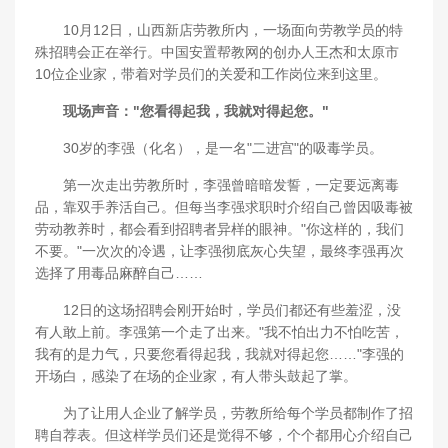
10月12日，山西新店劳教所内，一场面向劳教学员的特
殊招聘会正在举行。中国安置帮教网的创办人王杰和太原市
10位企业家，带着对学员们的关爱和工作岗位来到这里。
现场声音："您看得起我，我就对得起您。"
30岁的李强（化名），是一名"二进宫"的吸毒学员。
第一次走出劳教所时，李强曾暗暗发誓，一定要远离毒
品，靠双手养活自己。但每当李强求职时介绍自己曾因吸毒被
劳动教养时，都会看到招聘者异样的眼神。"你这样的，我们
不要。"一次次的冷遇，让李强彻底灰心失望，最终李强再次
选择了用毒品麻醉自己……
12日的这场招聘会刚开始时，学员们都还有些羞涩，没
有人敢上前。李强第一个走了出来。"我不怕出力不怕吃苦，
我有的是力气，只要您看得起我，我就对得起您……"李强的
开场白，感染了在场的企业家，有人带头鼓起了掌。
为了让用人企业了解学员，劳教所给每个学员都制作了招
聘自荐表。但这样学员们还是觉得不够，个个都用心介绍自己