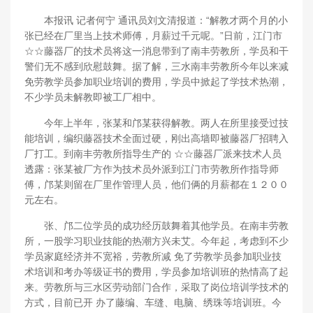
本报讯 记者何宁 通讯员刘文清报道：“解教才两个月的小
张已经在厂里当上技术师傅，月薪过千元呢。”日前，江门市
☆☆藤器厂的技术员将这一消息带到了南丰劳教所，学员和干
警们无不感到欣慰鼓舞。据了解，三水南丰劳教所今年以来减
免劳教学员参加职业培训的费用，学员中掀起了学技术热潮，
不少学员未解教即被工厂相中。
今年上半年，张某和邝某获得解教。两人在所里接受过技
能培训，编织藤器技术全面过硬，刚出高墙即被藤器厂招聘入
厂打工。到南丰劳教所指导生产的 ☆☆藤器厂派来技术人员
透露：张某被厂方作为技术员外派到江门市劳教所作指导师
傅，邝某则留在厂里作管理人员，他们俩的月薪都在１２００
元左右。
张、邝二位学员的成功经历鼓舞着其他学员。在南丰劳教
所，一股学习职业技能的热潮方兴未艾。今年起，考虑到不少
学员家庭经济并不宽裕，劳教所减 免了劳教学员参加职业技
术培训和考办等级证书的费用，学员参加培训班的热情高了起
来。劳教所与三水区劳动部门合作，采取了岗位培训学技术的
方式，目前已开 办了藤编、车缝、电脑、绣珠等培训班。今