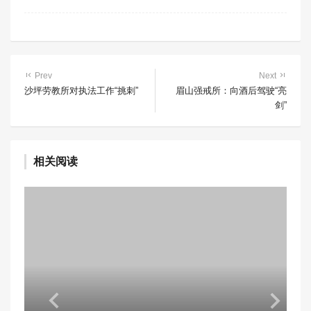
Prev
Next
沙坪劳教所对执法工作“挑刺”
眉山强戒所：向酒后驾驶“亮
剑”
相关阅读