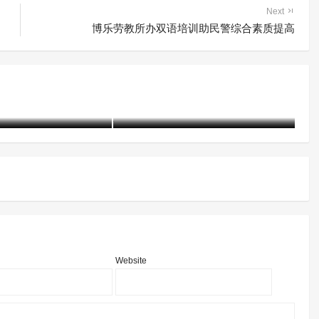
Next
博乐劳教所办双语培训助民警综合素质提高
察院联合法院前往专
附条件不起诉+专门教育矫治
 开展现场庭审法治
乐亭县探索涉罪未成年人教育
矫治新路径
25-05-21)
1810 阅读
含笑
1年前 (2025-04-19)
2290 阅读
含
Website