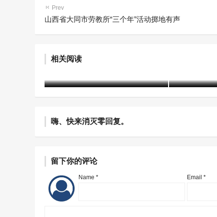
Prev
山西省大同市劳教所“三个年”活动掷地有声
“小应用”串起矫治全链条 数字
东兴区检
赋能提升罪错未成年人帮教质
门教育学校
相关阅读
效
教育活动
含笑
1年前 (2025-06-10)
1764 阅读
含笑
1年前 (20
嗨、快来消灭零回复。
留下你的评论
Name *
Email *