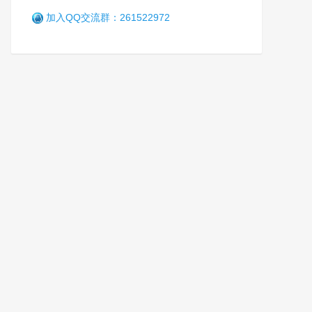
加入QQ交流群：261522972
贵州省榕江县创新打造未成年
人保护体系
笑
1年前 (2025-04-19)
1848 阅读