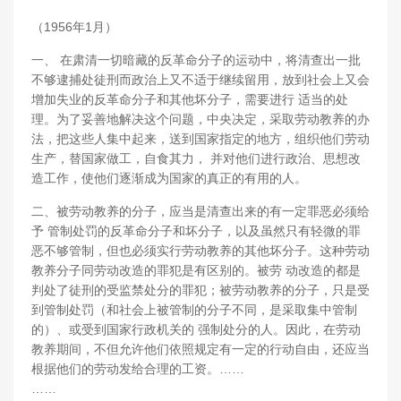
（1956年1月）
一、 在肃清一切暗藏的反革命分子的运动中，将清查出一批
不够逮捕处徒刑而政治上又不适于继续留用，放到社会上又会
增加失业的反革命分子和其他坏分子，需要进行 适当的处
理。为了妥善地解决这个问题，中央决定，采取劳动教养的办
法，把这些人集中起来，送到国家指定的地方，组织他们劳动
生产，替国家做工，自食其力， 并对他们进行政治、思想改
造工作，使他们逐渐成为国家的真正的有用的人。
二、被劳动教养的分子，应当是清查出来的有一定罪恶必须给
予 管制处罚的反革命分子和坏分子，以及虽然只有轻微的罪
恶不够管制，但也必须实行劳动教养的其他坏分子。这种劳动
教养分子同劳动改造的罪犯是有区别的。被劳 动改造的都是
判处了徒刑的受监禁处分的罪犯；被劳动教养的分子，只是受
到管制处罚（和社会上被管制的分子不同，是采取集中管制
的）、或受到国家行政机关的 强制处分的人。因此，在劳动
教养期间，不但允许他们依照规定有一定的行动自由，还应当
根据他们的劳动发给合理的工资。……
……