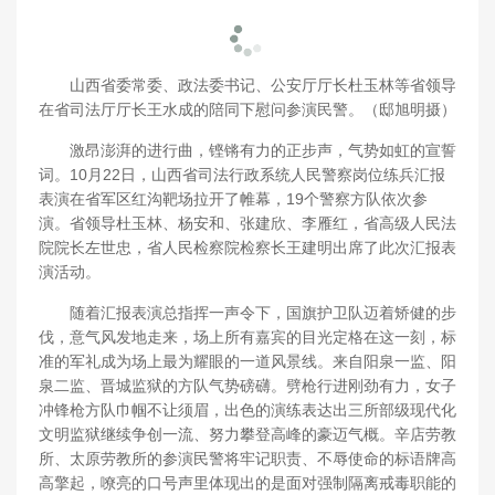
山西省委常委、政法委书记、公安厅厅长杜玉林等省领导
在省司法厅厅长王水成的陪同下慰问参演民警。（邸旭明摄）
激昂澎湃的进行曲，铿锵有力的正步声，气势如虹的宣誓
词。10月22日，山西省司法行政系统人民警察岗位练兵汇报
表演在省军区红沟靶场拉开了帷幕，19个警察方队依次参
演。省领导杜玉林、杨安和、张建欣、李雁红，省高级人民法
院院长左世忠，省人民检察院检察长王建明出席了此次汇报表
演活动。
随着汇报表演总指挥一声令下，国旗护卫队迈着矫健的步
伐，意气风发地走来，场上所有嘉宾的目光定格在这一刻，标
准的军礼成为场上最为耀眼的一道风景线。来自阳泉一监、阳
泉二监、晋城监狱的方队气势磅礴。劈枪行进刚劲有力，女子
冲锋枪方队巾帼不让须眉，出色的演练表达出三所部级现代化
文明监狱继续争创一流、努力攀登高峰的豪迈气概。辛店劳教
所、太原劳教所的参演民警将牢记职责、不辱使命的标语牌高
高擎起，嘹亮的口号声里体现出的是面对强制隔离戒毒职能的