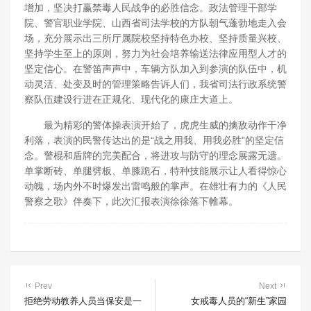
增加，坚决打赢禁毒人民战争的必胜信念。政法管理干部学
院、警官职业学院、山西省司法学校的方队朝气蓬勃地走入会
场，充分展示出三所厅属院校坚持特色办校、坚持质量兴校、
坚持学生至上的原则，努力为社会培养输送法律应用型人才的
坚定信心。在警笛声声中，车辆方队加入到参演的队伍中，机
动灵活、处变及时的管理策略告诉人们，我省司法行政系统警
察队伍建设行进在正规化、现代化的康庄大道上。
最为精彩的警体操表演开始了，虎虎生威的擒敌动作干净
利落，表演的民警传达出的是“战之用我、用我必胜”的坚定信
念。警棍和盾牌的完美配合，将进攻与防守的理念展露无遗。
单掌断砖、单腿劈板、单膝跪石，特种技能展示让人看得惊心
动魄，场内外不时爆发出雷鸣般的掌声。在雄壮有力的《人民
警察之歌》伴奏下，此次汇报表演徐徐落下帷幕。
Prev
Next
拒绝劳动教养人员当保安是一
女戒毒人员的“新生”家园