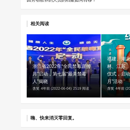
相关阅读
福建、湖
浙江省2022年“全民禁毒宣传
林、江苏
月”启动，第七届“最美禁毒
仪式，启动
人”揭晓
月”活动
含笑
4年前 (2022-06-04)
2519 阅读
含笑
4年前 (20
嗨、快来消灭零回复。