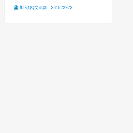
加入QQ交流群：261522972
辽宁省司法行政机关人民警察
英烈救助基金会启动仪式举行
笑
5年前 (2021-08-05)
3440 阅读