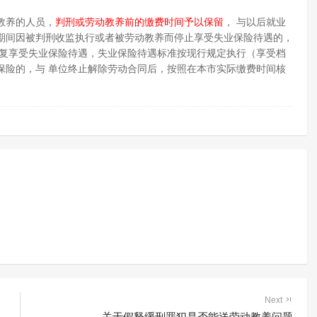
教养的人员，
判刑或劳动教养前的缴费时间予以保留
， 与以后就业
期间因被判刑收监执行或者被劳动教养而停止享受失业保险待遇的，
恢复享受失业保险待遇，失业保险待遇标准按现行规定执行（享受档
保险的，与 单位终止解除劳动合同后，按照在本市实际缴费时间核
Next
关于假释缓刑罪犯是否能送劳动教养问题