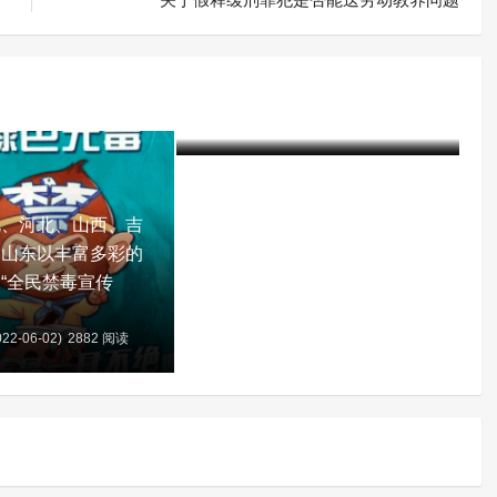
赤峰市司法局局长鞠文林到赤
峰市戒毒所调研指导工作
建军
5年前 (2022-02-25)
2512 阅读
北、河北、山西、吉
、山东以丰富多彩的
“全民禁毒宣传
22-06-02)
2882 阅读
含