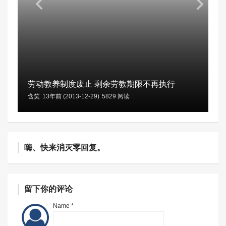
劳动教养制度废止 剩余劳教期限不再执行
含笑
13年前 (2013-12-29)
5829 阅读
嗨、快来消灭零回复。
留下你的评论
Name *