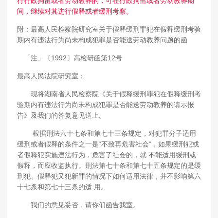
行行政拘留或者劳动教养的，可在行政拘留或者劳动教养期
间，继续对其进行假释或者缓刑考察。
附：最高人民检察院研究室关于假释缓刑罪犯在假释缓刑考验
期内有违法行为尚未构成犯罪是否能送劳动教养问题的函
「注」〔1992〕高检研函第12号
最高人民法院研究室：
现将湖南省人民检察院《关于假释缓刑罪犯在假释缓刑考
验期内有违法行为尚未构成犯罪是否能送劳动教养的请示报
告》及我们的答复意见送上。
根据刑法六十七条和第七十三条规定，对犯罪分子适用
缓刑或者假释的条件之一是“不致再危害社会”，如果缓刑犯或
者假释犯实施违法行为，危害了社会的，就 不能适用缓刑或
假释，而应收监执行。刑法第七十条和第七十五条规定的是缓
刑犯、假释犯又犯新罪的情况下如何适用法律，并不影响第六
十七条和第七十三条的适 用。
我们的意见妥否，请你们函告我室。