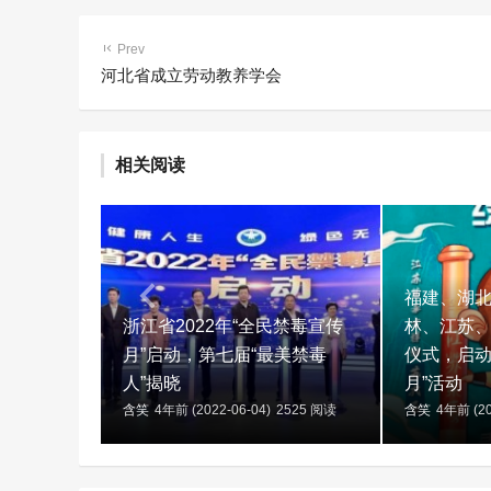
Prev
河北省成立劳动教养学会
相关阅读
福建、湖
浙江省2022年“全民禁毒宣传
林、江苏
月”启动，第七届“最美禁毒
仪式，启动
人”揭晓
月”活动
含笑
4年前 (2022-06-04)
2525 阅读
含笑
4年前 (20