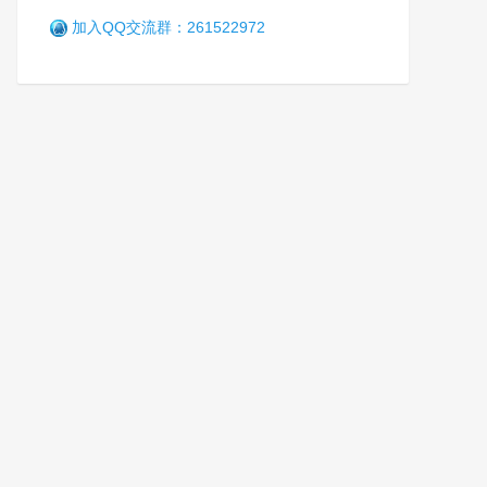
加入QQ交流群：261522972
辽宁省司法行政机关人民警察
英烈救助基金会启动仪式举行
笑
5年前 (2021-08-05)
3446 阅读