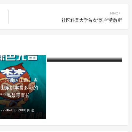
Next
社区科普大学首次“落户”劳教所
赤峰市司法局局长鞠文林到赤
峰市戒毒所调研指导工作
建军
5年前 (2022-02-25)
2516 阅读
北、河北、山西、吉
、山东以丰富多彩的
“全民禁毒宣传
22-06-02)
2888 阅读
含