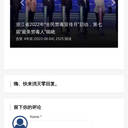
浙江省2022年“全民禁毒宣传月”启动，第七
届“最美禁毒人”揭晓
含笑
4年前 (2022-06-04)
2525 阅读
嗨、快来消灭零回复。
留下你的评论
Name *