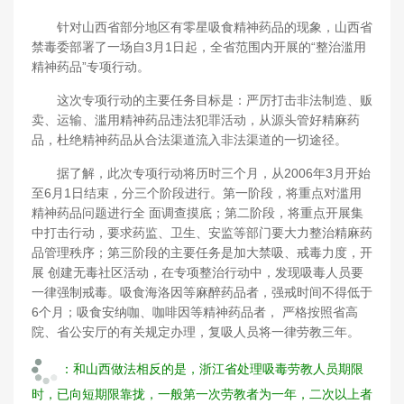
针对山西省部分地区有零星吸食精神药品的现象，山西省
禁毒委部署了一场自3月1日起，全省范围内开展的“整治滥用
精神药品”专项行动。
这次专项行动的主要任务目标是：严厉打击非法制造、贩
卖、运输、滥用精神药品违法犯罪活动，从源头管好精麻药
品，杜绝精神药品从合法渠道流入非法渠道的一切途径。
据了解，此次专项行动将历时三个月，从2006年3月开始
至6月1日结束，分三个阶段进行。第一阶段，将重点对滥用
精神药品问题进行全 面调查摸底；第二阶段，将重点开展集
中打击行动，要求药监、卫生、安监等部门要大力整治精麻药
品管理秩序；第三阶段的主要任务是加大禁吸、戒毒力度，开
展 创建无毒社区活动，在专项整治行动中，发现吸毒人员要
一律强制戒毒。吸食海洛因等麻醉药品者，强戒时间不得低于
6个月；吸食安纳咖、咖啡因等精神药品者， 严格按照省高
院、省公安厅的有关规定办理，复吸人员将一律劳教三年。
：和山西做法相反的是，浙江省处理吸毒劳教人员期限
时，已向短期限靠拢，一般第一次劳教者为一年，二次以上者