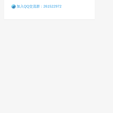
加入QQ交流群：261522972
辽宁省司法行政机关人民警察
英烈救助基金会启动仪式举行
笑
5年前 (2021-08-05)
3444 阅读