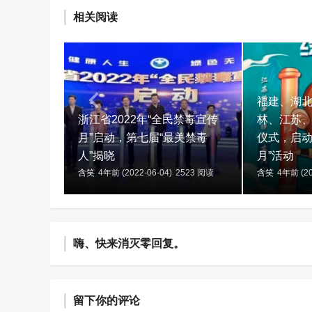
相关阅读
福建、湖
浙江省2022年“全民禁毒宣传
林、江苏
月”启动，第七届“最美禁毒
仪式，启动
人”揭晓
月”活动
含笑
4年前 (2022-06-04)
2523 阅读
含笑
4年前 (20
嗨、快来消灭零回复。
留下你的评论