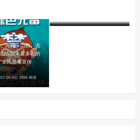
赤峰市司法局局长鞠文林到赤
峰市戒毒所调研指导工作
建军
5年前 (2022-02-25)
2512 阅读
北、河北、山西、吉
、山东以丰富多彩的
“全民禁毒宣传
22-06-02)
2886 阅读
含